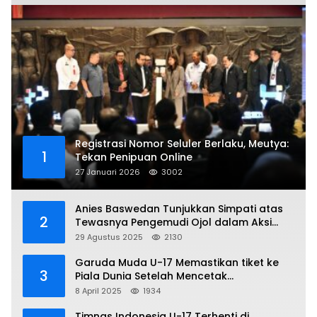
Registrasi Nomor Seluler Berlaku, Meutya:
1
Tekan Penipuan Online
27 Januari 2026
3002
Anies Baswedan Tunjukkan Simpati atas
2
Tewasnya Pengemudi Ojol dalam Aksi
Demo
29 Agustus 2025
2130
Garuda Muda U-17 Memastikan tiket ke
3
Piala Dunia Setelah Mencetak
Kemenangan Gemilang atas Yaman 4-1 di
8 April 2025
1934
Piala Asia 2025
Timnas Indonesia U-17 Terhenti di