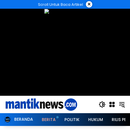
Langsung
×
Scroll Untuk Baca Artikel
ke
konten
BERANDA
BERITA
POLITIK
HUKUM
RILIS PER