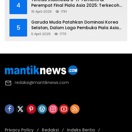
4
Perempat Final Piala Asia 2025: Terkecoh
Korea Utara
15 April 2025
1791
Garuda Muda Patahkan Dominasi Korea
5
Selatan, Dalam Laga Pembuka Piala Asia
2025 U-17
5 April 2025
1773
redaksi@mantiknews.com
Privacy Policy
Redaksi
Indeks Berita