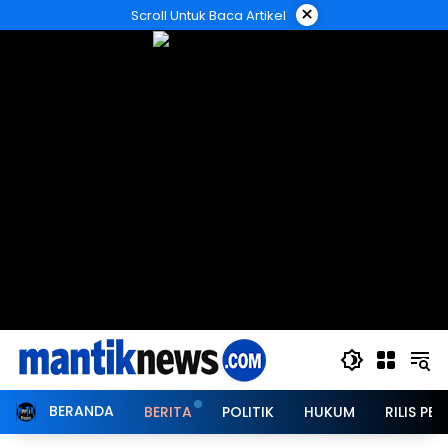
Langsung
×
Scroll Untuk Baca Artikel
ke
konten
BERANDA
BERITA
POLITIK
HUKUM
RILIS PER