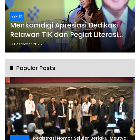
BERITA
Menkomdigi Apresiasi Dedikasi
Relawan TIK dan Pegiat Literasi
Digital dalam Penanganan
17 Desember 2025
Bencana
Popular Posts
Registrasi Nomor Seluler Berlaku, Meutya: