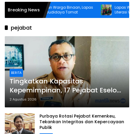
Bina Kemandirian Warga Binaan, Lapas
Lapas Wahai T
Breaking News
Wahai Perluas Budidaya Tomat
Literasi Warga B
Perpustakaan
pejabat
BERITA
Tingkatkan Kapasitas
Kepemimpinan, 17 Pejabat Eselon
II Pemkot Ambon Ikut PKN II 2026
2 Agustus 2026
Purbaya Rotasi Pejabat Kemenkeu,
Tekankan Integritas dan Kepercayaan
Publik