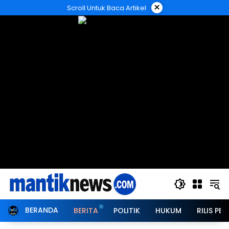
Langsung
×
Scroll Untuk Baca Artikel
ke
konten
BERANDA
BERITA
POLITIK
HUKUM
RILIS PER