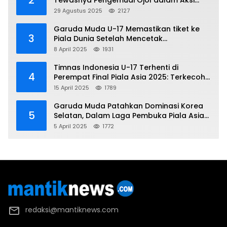
2
Tewasnya Pengemudi Ojol dalam Aksi
Demo
29 Agustus 2025
2127
Garuda Muda U-17 Memastikan tiket ke
3
Piala Dunia Setelah Mencetak
Kemenangan Gemilang atas Yaman 4-1 di
8 April 2025
1931
Piala Asia 2025
Timnas Indonesia U-17 Terhenti di
4
Perempat Final Piala Asia 2025: Terkecoh
Korea Utara
15 April 2025
1789
Garuda Muda Patahkan Dominasi Korea
5
Selatan, Dalam Laga Pembuka Piala Asia
2025 U-17
5 April 2025
1772
redaksi@mantiknews.com