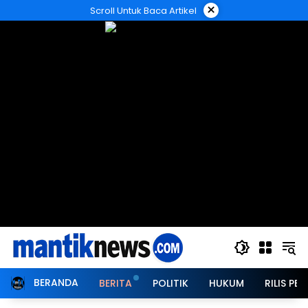
Langsung
×
Scroll Untuk Baca Artikel
ke
konten
BERANDA
BERITA
POLITIK
HUKUM
RILIS PER