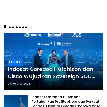
ooredoo
RILIS PERS
Indosat Ooredoo Hutchison dan
Cisco Wujudkan Sovereign SOC
Demi Kedaulatan Digital
27 Agustus 2025
Indonesia
Indosat Ooredoo Hutchison
Pertahankan Profitabilitas dan Perkuat
Fondasi Bisnis di Tengah Dinamika Pasar