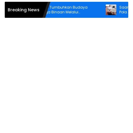
Lapas Wahai Tumbuhkan Budaya
Saartje Sapu
Breaking News
Literasi Warga Binaan Melalui
Pola Asuh Hol
Perpustakaan
Anak