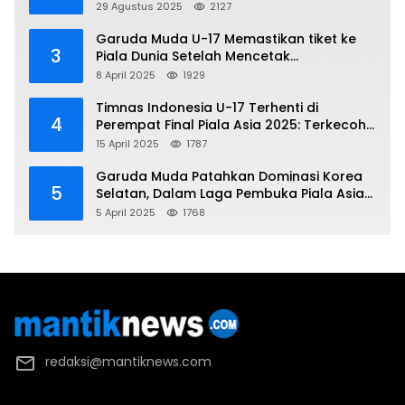
Demo
29 Agustus 2025
2127
Garuda Muda U-17 Memastikan tiket ke
3
Piala Dunia Setelah Mencetak
Kemenangan Gemilang atas Yaman 4-1 di
8 April 2025
1929
Piala Asia 2025
Timnas Indonesia U-17 Terhenti di
4
Perempat Final Piala Asia 2025: Terkecoh
Korea Utara
15 April 2025
1787
Garuda Muda Patahkan Dominasi Korea
5
Selatan, Dalam Laga Pembuka Piala Asia
2025 U-17
5 April 2025
1768
redaksi@mantiknews.com