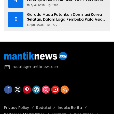
4
Perempat Final Piala Asia 2025: Terkecoh
Korea Utara
15 April 2025
1788
Garuda Muda Patahkan Dominasi Korea
5
Selatan, Dalam Laga Pembuka Piala Asia
2025 U-17
5 April 2025
1770
redaksi@mantiknews.com
Privacy Policy
Redaksi
Indeks Berita