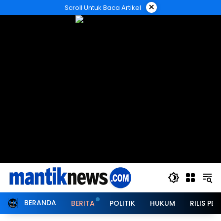
Langsung
×
Scroll Untuk Baca Artikel
ke
konten
BERANDA
BERITA
POLITIK
HUKUM
RILIS PER