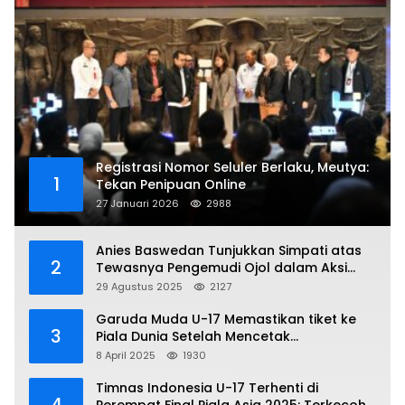
Registrasi Nomor Seluler Berlaku, Meutya:
1
Tekan Penipuan Online
27 Januari 2026
2988
Anies Baswedan Tunjukkan Simpati atas
2
Tewasnya Pengemudi Ojol dalam Aksi
Demo
29 Agustus 2025
2127
Garuda Muda U-17 Memastikan tiket ke
3
Piala Dunia Setelah Mencetak
Kemenangan Gemilang atas Yaman 4-1 di
8 April 2025
1930
Piala Asia 2025
Timnas Indonesia U-17 Terhenti di