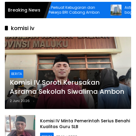
Senam Pagi Perkuat Kebugaran dan
Asti Alimin
Breaking News
Solidaritas Pekerja BRI Cabang Ambon
bagi Warga 
Inklusi hin
komisi iv
BERITA
Komisi IV Soroti Kerusakan
Asrama Sekolah Siwalima Ambon
2 Juni 2026
Komisi IV Minta Pemerintah Serius Benahi
Kualitas Guru SLB