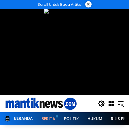
Langsung
×
Scroll Untuk Baca Artikel
ke
konten
BERANDA
BERITA
POLITIK
HUKUM
RILIS PER