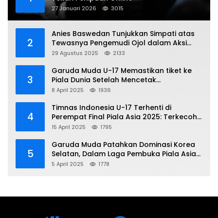
27 Januari 2026
3015
Anies Baswedan Tunjukkan Simpati atas
2
Tewasnya Pengemudi Ojol dalam Aksi
Demo
29 Agustus 2025
2133
Garuda Muda U-17 Memastikan tiket ke
3
Piala Dunia Setelah Mencetak
Kemenangan Gemilang atas Yaman 4-1 di
8 April 2025
1936
Piala Asia 2025
Timnas Indonesia U-17 Terhenti di
4
Perempat Final Piala Asia 2025: Terkecoh
Korea Utara
15 April 2025
1795
Garuda Muda Patahkan Dominasi Korea
5
Selatan, Dalam Laga Pembuka Piala Asia
2025 U-17
5 April 2025
1778