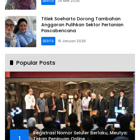
BERITA
25 Mei 2026
Titiek Soeharto Dorong Tambahan
Anggaran Pulihkan Sektor Pertanian
Pascabencana
BERITA
15 Januari 2026
Popular Posts
Registrasi Nomor Seluler Berlaku, Meutya:
1
Tekan Penipuan Online