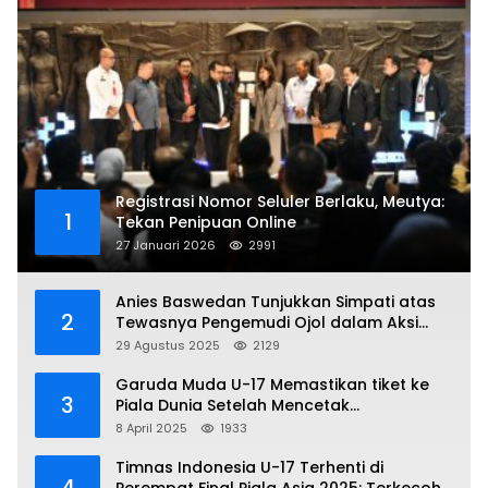
Registrasi Nomor Seluler Berlaku, Meutya:
1
Tekan Penipuan Online
27 Januari 2026
2991
Anies Baswedan Tunjukkan Simpati atas
2
Tewasnya Pengemudi Ojol dalam Aksi
Demo
29 Agustus 2025
2129
Garuda Muda U-17 Memastikan tiket ke
3
Piala Dunia Setelah Mencetak
Kemenangan Gemilang atas Yaman 4-1 di
8 April 2025
1933
Piala Asia 2025
Timnas Indonesia U-17 Terhenti di