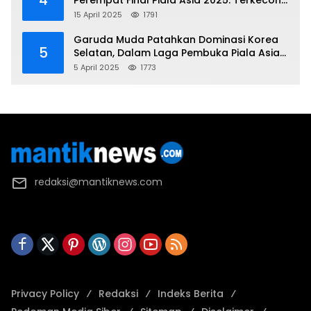
4
Perempat Final Piala Asia 2025: Terkecoh
Korea Utara
15 April 2025
1791
Garuda Muda Patahkan Dominasi Korea
5
Selatan, Dalam Laga Pembuka Piala Asia
2025 U-17
5 April 2025
1773
redaksi@mantiknews.com
Privacy Policy
Redaksi
Indeks Berita