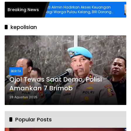
n dan
Asti Alimin Hadirkan Akses Keuangan
Breaking News
g Ambon
bagi Warga Pulau Kelang, BRI Dorong
Inklusi hingga Wilayah Kepulauan
kepolisian
BERITA
Ojol Tewas Saat Demo, Polisi
Amankan 7 Brimob
28 Agustus 2025
Popular Posts