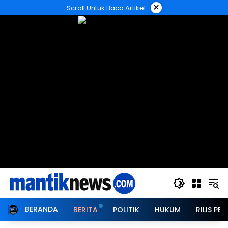
Langsung
×
Scroll Untuk Baca Artikel
ke
konten
BERANDA
BERITA
POLITIK
HUKUM
RILIS PER