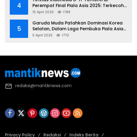
4
Perempat Final Piala Asia 2025: Terkecoh
Korea Utara
15 April 2025
1788
Garuda Muda Patahkan Dominasi Korea
5
Selatan, Dalam Laga Pembuka Piala Asia
2025 U-17
5 April 2025
1770
redaksi@mantiknews.com
Privacy Policy
Redaksi
Indeks Berita