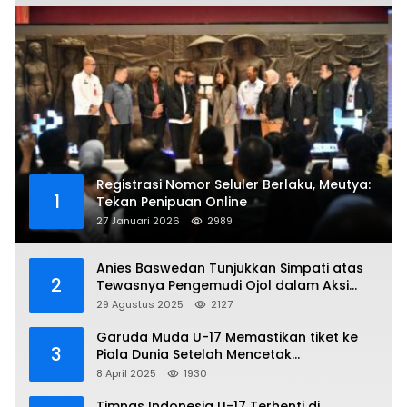
Registrasi Nomor Seluler Berlaku, Meutya:
1
Tekan Penipuan Online
27 Januari 2026
2989
Anies Baswedan Tunjukkan Simpati atas
2
Tewasnya Pengemudi Ojol dalam Aksi
Demo
29 Agustus 2025
2127
Garuda Muda U-17 Memastikan tiket ke
3
Piala Dunia Setelah Mencetak
Kemenangan Gemilang atas Yaman 4-1 di
8 April 2025
1930
Piala Asia 2025
Timnas Indonesia U-17 Terhenti di