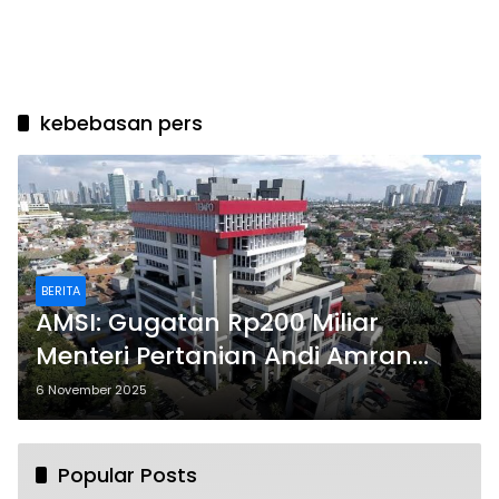
kebebasan pers
BERITA
AMSI: Gugatan Rp200 Miliar
Menteri Pertanian Andi Amran
Sulaiman ke Tempo Ancam
6 November 2025
Kebebasan Pers
Popular Posts