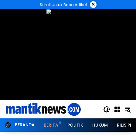
Langsung
×
Scroll Untuk Baca Artikel
ke
konten
BERANDA
BERITA
POLITIK
HUKUM
RILIS PER