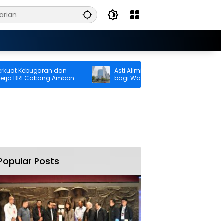
t Kebugaran dan
Asti Alimin Hadirkan Akses Keuangan
a BRI Cabang Ambon
bagi Warga Pulau Kelang, BRI Dorong
Inklusi hingga Wilayah Kepulauan
Popular Posts