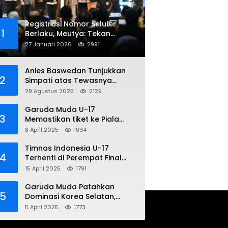
Registrasi Nomor Seluler
1
Berlaku, Meutya: Tekan
Penipuan Online
27 Januari 2026
2991
Anies Baswedan Tunjukkan
2
Simpati atas Tewasnya
Pengemudi Ojol dalam Aksi
29 Agustus 2025
2129
Demo
Garuda Muda U-17
3
Memastikan tiket ke Piala
Dunia Setelah Mencetak
8 April 2025
1934
Kemenangan Gemilang atas
Yaman 4-1 di Piala Asia 2025
Timnas Indonesia U-17
4
Terhenti di Perempat Final
Piala Asia 2025: Terkecoh
15 April 2025
1791
Korea Utara
Garuda Muda Patahkan
5
Dominasi Korea Selatan,
Dalam Laga Pembuka Piala
5 April 2025
1773
Asia 2025 U-17