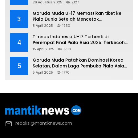
Demo
29 Agustus 2025
2127
Garuda Muda U-17 Memastikan tiket ke
3
Piala Dunia Setelah Mencetak
Kemenangan Gemilang atas Yaman 4-1 di
8 April 2025
1930
Piala Asia 2025
Timnas Indonesia U-17 Terhenti di
4
Perempat Final Piala Asia 2025: Terkecoh
Korea Utara
15 April 2025
1788
Garuda Muda Patahkan Dominasi Korea
5
Selatan, Dalam Laga Pembuka Piala Asia
2025 U-17
5 April 2025
1770
redaksi@mantiknews.com