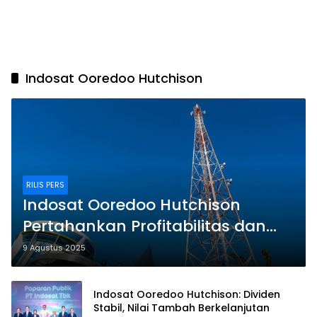
Indosat Ooredoo Hutchison
RILIS PERS
Indosat Ooredoo Hutchison
Pertahankan Profitabilitas dan
Perkuat Fondasi Bisnis di Tengah
9 Agustus 2025
Dinamika Pasar yang Menantang
Indosat Ooredoo Hutchison: Dividen
Stabil, Nilai Tambah Berkelanjutan