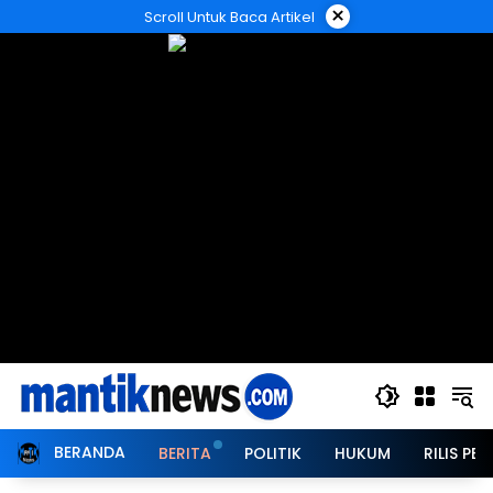
Langsung
×
Scroll Untuk Baca Artikel
ke
konten
BERANDA
BERITA
POLITIK
HUKUM
RILIS PER