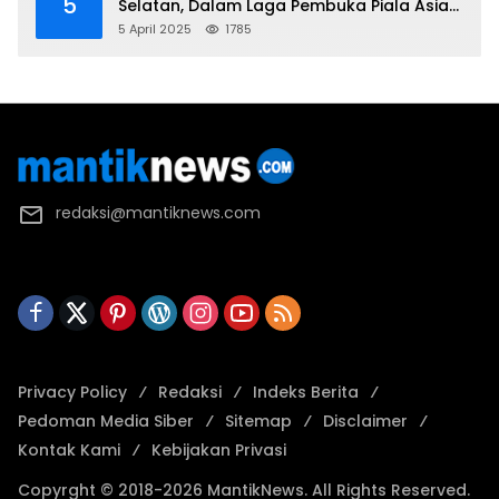
5
Selatan, Dalam Laga Pembuka Piala Asia
2025 U-17
5 April 2025
1785
redaksi@mantiknews.com
Privacy Policy
Redaksi
Indeks Berita
Pedoman Media Siber
Sitemap
Disclaimer
Kontak Kami
Kebijakan Privasi
Copyrght © 2018-2026 MantikNews. All Rights Reserved.