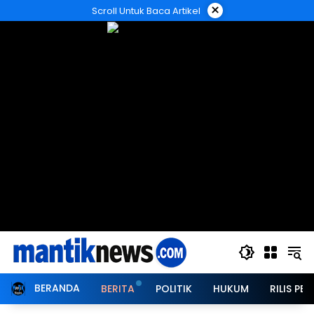
Langsung
×
Scroll Untuk Baca Artikel
ke
konten
BERANDA
BERITA
POLITIK
HUKUM
RILIS PER