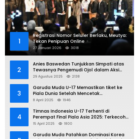
Registrasi Nomor Seluler Berlaku, Meutya:
1
Tekan Penipuan Online
27 Januari 2026
3018
Anies Baswedan Tunjukkan Simpati atas
2
Tewasnya Pengemudi Ojol dalam Aksi
Demo
29 Agustus 2025
2138
Garuda Muda U-17 Memastikan tiket ke
3
Piala Dunia Setelah Mencetak
Kemenangan Gemilang atas Yaman 4-1 di
8 April 2025
1946
Piala Asia 2025
Timnas Indonesia U-17 Terhenti di
4
Perempat Final Piala Asia 2025: Terkecoh
Korea Utara
15 April 2025
1800
Garuda Muda Patahkan Dominasi Korea