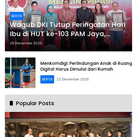
BERITA
Wagub DKI Tutup Peringatan Hari
Ibu di HUT ke-103 PAM Jaya,
Apresiasi Aksi Donor Darah
28 Desember 2025
Berpredikat MURI
Menkomdigi: Perlindungan Anak di Ruang
Digital Harus Dimulai dari Rumah
BERITA
22 Desember 2025
Popular Posts