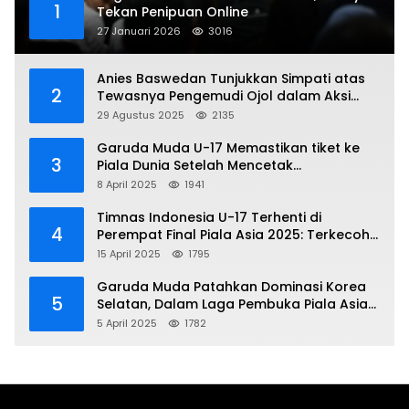
1
Tekan Penipuan Online
27 Januari 2026
3016
Anies Baswedan Tunjukkan Simpati atas
2
Tewasnya Pengemudi Ojol dalam Aksi
Demo
29 Agustus 2025
2135
Garuda Muda U-17 Memastikan tiket ke
3
Piala Dunia Setelah Mencetak
Kemenangan Gemilang atas Yaman 4-1 di
8 April 2025
1941
Piala Asia 2025
Timnas Indonesia U-17 Terhenti di
4
Perempat Final Piala Asia 2025: Terkecoh
Korea Utara
15 April 2025
1795
Garuda Muda Patahkan Dominasi Korea
5
Selatan, Dalam Laga Pembuka Piala Asia
2025 U-17
5 April 2025
1782