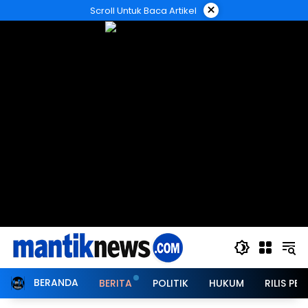
Langsung
×
Scroll Untuk Baca Artikel
ke
konten
BERANDA
BERITA
POLITIK
HUKUM
RILIS PER