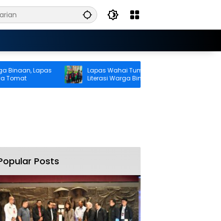
naan, Lapas
Lapas Wahai Tumbuhkan Budaya
mat
Literasi Warga Binaan Melalui
Perpustakaan
Popular Posts