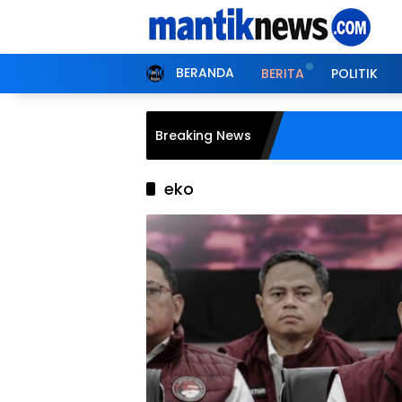
Langsung
ke
konten
BERANDA
BERITA
POLITIK
Breaking News
eko