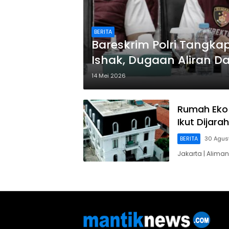
BERITA
Bareskrim Polri Tangka
Ishak, Dugaan Aliran D
14 Mei 2026
Rumah Eko 
Ikut Dijarah
BERITA
30 Agus
Jakarta | Alim