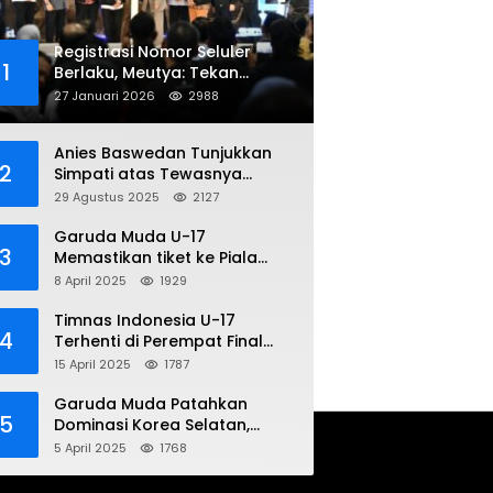
Registrasi Nomor Seluler
1
Berlaku, Meutya: Tekan
Penipuan Online
27 Januari 2026
2988
Anies Baswedan Tunjukkan
2
Simpati atas Tewasnya
Pengemudi Ojol dalam Aksi
29 Agustus 2025
2127
Demo
Garuda Muda U-17
3
Memastikan tiket ke Piala
Dunia Setelah Mencetak
8 April 2025
1929
Kemenangan Gemilang atas
Yaman 4-1 di Piala Asia 2025
Timnas Indonesia U-17
4
Terhenti di Perempat Final
Piala Asia 2025: Terkecoh
15 April 2025
1787
Korea Utara
Garuda Muda Patahkan
5
Dominasi Korea Selatan,
Dalam Laga Pembuka Piala
5 April 2025
1768
Asia 2025 U-17