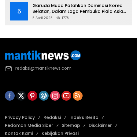
Garuda Muda Patahkan Dominasi Korea
5
Selatan, Dalam Laga Pembuka Piala Asia
2025 U-17
5 April 2025
1778
redaksi@mantiknews.com
Privacy Policy
Redaksi
Indeks Berita
Pedoman Media Siber
Sitemap
Disclaimer
Kontak Kami
Kebijakan Privasi