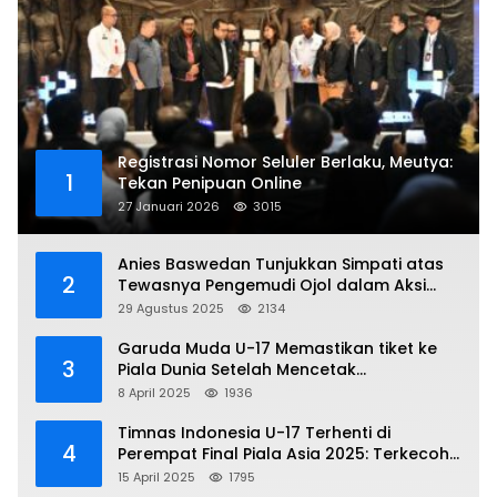
Registrasi Nomor Seluler Berlaku, Meutya:
1
Tekan Penipuan Online
27 Januari 2026
3015
Anies Baswedan Tunjukkan Simpati atas
2
Tewasnya Pengemudi Ojol dalam Aksi
Demo
29 Agustus 2025
2134
Garuda Muda U-17 Memastikan tiket ke
3
Piala Dunia Setelah Mencetak
Kemenangan Gemilang atas Yaman 4-1 di
8 April 2025
1936
Piala Asia 2025
Timnas Indonesia U-17 Terhenti di
4
Perempat Final Piala Asia 2025: Terkecoh
Korea Utara
15 April 2025
1795