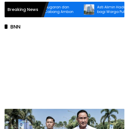
am Pagi Perkuat Kebugaran dan
Asti Alimin Hadirkan Ak
Breaking News
daritas Pekerja BRI Cabang Ambon
bagi Warga Pulau Kelang
Inklusi hingga Wilayah 
BNN