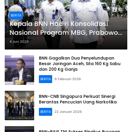
BERITA
Kepala BNN Hadiri Konsolidasi
Nasional Program MBG, Prabowo
Tekankan Pengawasan Ketat
4 Juni 2026
BNN Gagalkan Dua Penyelundupan
Besar Jaringan Aceh, Sita 160 Kg Sabu
dan 200 Kg Ganja
BERITA
6 Februari 2026
BNN–CNB Singapura Perkuat Sinergi
Berantas Pencucian Uang Narkotika
BERITA
22 Januari 2026
BNN–BAIS TNI Sukses Ringkus Buronan