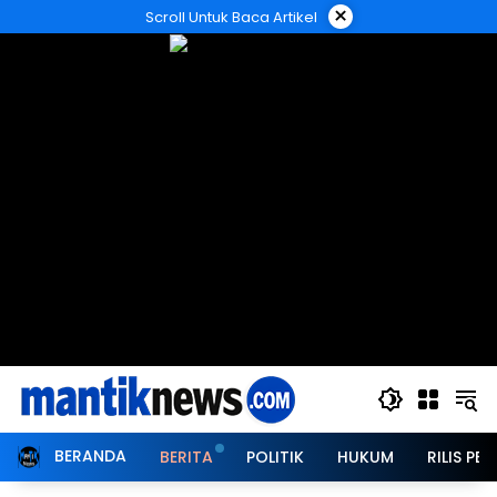
Langsung
×
Scroll Untuk Baca Artikel
ke
konten
BERANDA
BERITA
POLITIK
HUKUM
RILIS PER