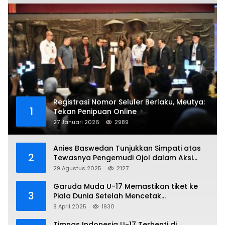
Registrasi Nomor Seluler Berlaku, Meutya:
1
Tekan Penipuan Online
27 Januari 2026
2989
Anies Baswedan Tunjukkan Simpati atas
2
Tewasnya Pengemudi Ojol dalam Aksi
Demo
29 Agustus 2025
2127
Garuda Muda U-17 Memastikan tiket ke
3
Piala Dunia Setelah Mencetak
Kemenangan Gemilang atas Yaman 4-1 di
8 April 2025
1930
Piala Asia 2025
Timnas Indonesia U-17 Terhenti di