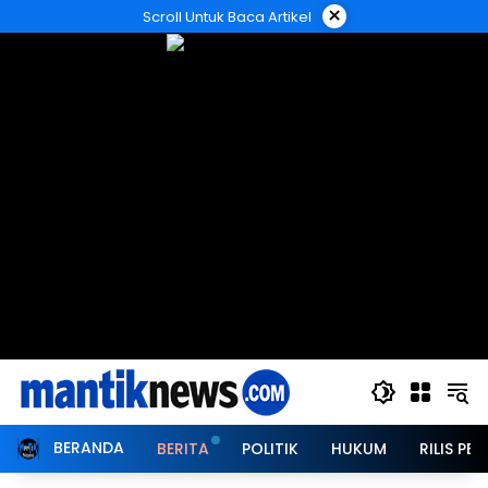
Langsung
×
Scroll Untuk Baca Artikel
ke
konten
BERANDA
BERITA
POLITIK
HUKUM
RILIS PER