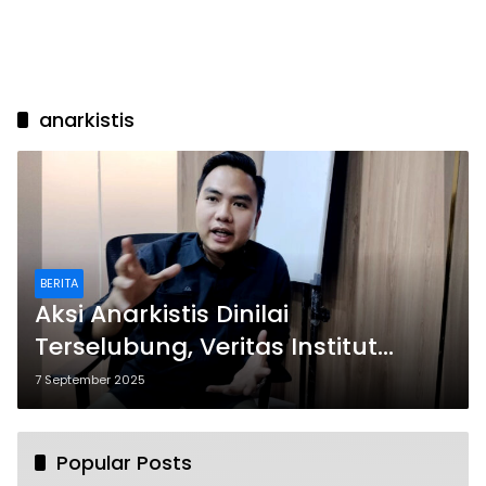
anarkistis
BERITA
Aksi Anarkistis Dinilai
Terselubung, Veritas Institut
Minta Aparat Bertindak Tegas
7 September 2025
Popular Posts