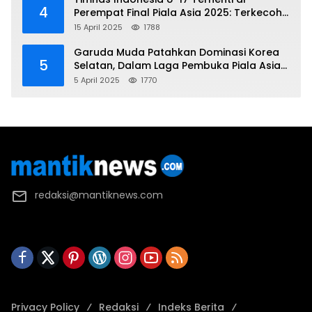
4
Perempat Final Piala Asia 2025: Terkecoh
Korea Utara
15 April 2025
1788
Garuda Muda Patahkan Dominasi Korea
5
Selatan, Dalam Laga Pembuka Piala Asia
2025 U-17
5 April 2025
1770
redaksi@mantiknews.com
Privacy Policy
Redaksi
Indeks Berita