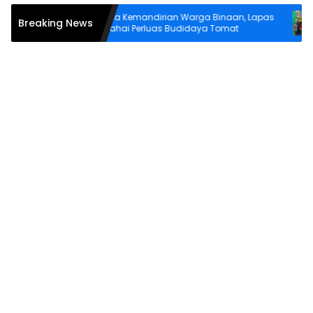
 Harus
Bina Kemandirian Warga Binaan, Lapas
La
Breaking News
Wahai Perluas Budidaya Tomat
Lit
Pe