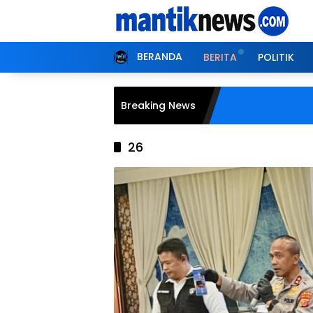
Langsung
ke
konten
BERANDA
BERITA
POLITIK
Breaking News
26