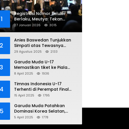
Registrasi Nomor Seluler
1
Berlaku, Meutya: Tekan
Penipuan Online
27 Januari 2026
3015
Anies Baswedan Tunjukkan
2
Simpati atas Tewasnya
Pengemudi Ojol dalam Aksi
29 Agustus 2025
2133
Demo
Garuda Muda U-17
3
Memastikan tiket ke Piala
Dunia Setelah Mencetak
8 April 2025
1936
Kemenangan Gemilang atas
Yaman 4-1 di Piala Asia 2025
Timnas Indonesia U-17
4
Terhenti di Perempat Final
Piala Asia 2025: Terkecoh
15 April 2025
1795
Korea Utara
Garuda Muda Patahkan
5
Dominasi Korea Selatan,
Dalam Laga Pembuka Piala
5 April 2025
1778
Asia 2025 U-17