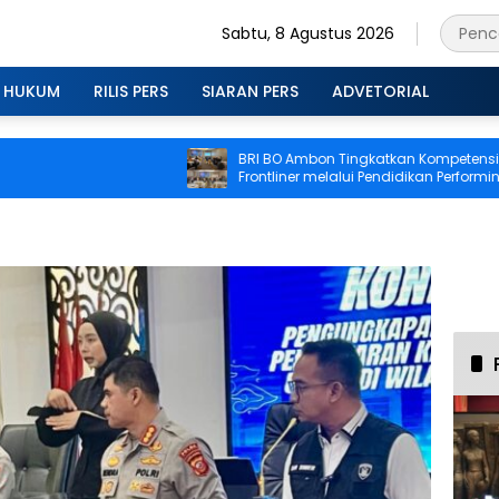
Sabtu, 8 Agustus 2026
HUKUM
RILIS PERS
SIARAN PERS
ADVETORIAL
BRI BO Ambon Tingkatkan Kompetensi
Frontliner melalui Pendidikan Performing
CS dan Teller