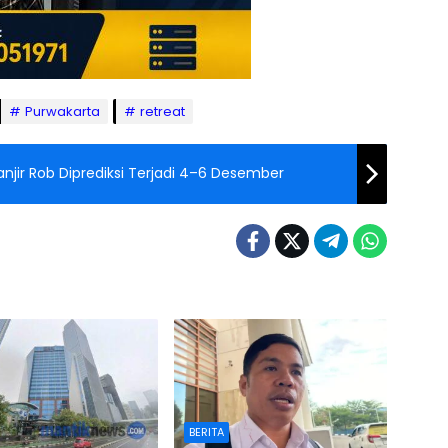
Purwakarta
retreat
njir Rob Diprediksi Terjadi 4–6 Desember
BERITA