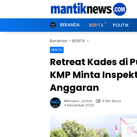
Langsung
ke
konten
BERANDA
BERITA
POLITIK
Beranda
BERITA
BERITA
Retreat Kades di 
KMP Minta Inspekt
Anggaran
Mtknews_online
3 Min Baca
4 Desember 2025