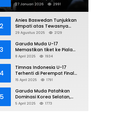
Penipuan Online
27 Januari 2026
2991
Anies Baswedan Tunjukkan
2
Simpati atas Tewasnya
Pengemudi Ojol dalam Aksi
29 Agustus 2025
2129
Demo
Garuda Muda U-17
3
Memastikan tiket ke Piala
Dunia Setelah Mencetak
8 April 2025
1934
Kemenangan Gemilang atas
Yaman 4-1 di Piala Asia 2025
Timnas Indonesia U-17
4
Terhenti di Perempat Final
Piala Asia 2025: Terkecoh
15 April 2025
1791
Korea Utara
Garuda Muda Patahkan
5
Dominasi Korea Selatan,
Dalam Laga Pembuka Piala
5 April 2025
1773
Asia 2025 U-17