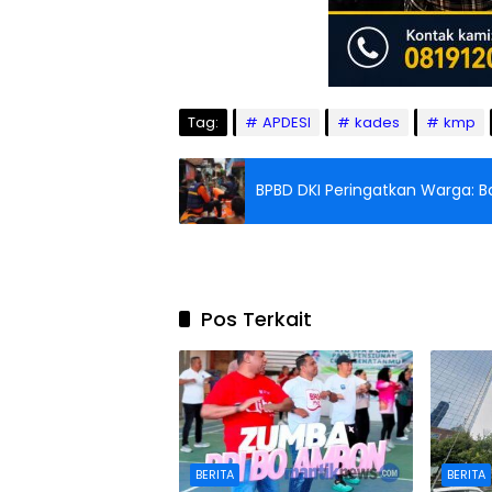
Tag:
APDESI
kades
kmp
BPBD DKI Peringatkan Warga: Ba
Pos Terkait
BERITA
BERITA