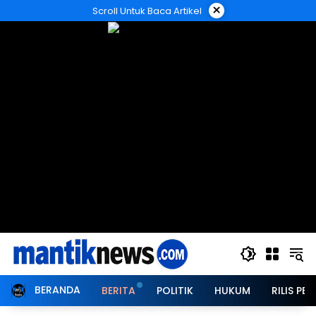
Langsung
×
Scroll Untuk Baca Artikel
ke
konten
BERANDA
BERITA
POLITIK
HUKUM
RILIS PER