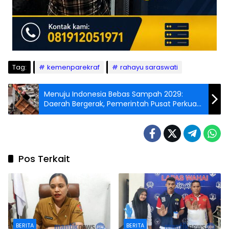
Tag:
kemenparekraf
rahayu saraswati
Menuju Indonesia Bebas Sampah 2029:
Daerah Bergerak, Pemerintah Pusat Perkuat
Kebijakan
Pos Terkait
BERITA
BERITA