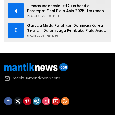
Piala Asia 2025
Timnas Indonesia U-17 Terhenti di
4
Perempat Final Piala Asia 2025: Terkecoh
Korea Utara
15 April 2025
1801
Garuda Muda Patahkan Dominasi Korea
5
Selatan, Dalam Laga Pembuka Piala Asia
2025 U-17
5 April 2025
1786
redaksi@mantiknews.com