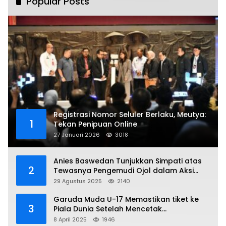
Popular Posts
Registrasi Nomor Seluler Berlaku, Meutya:
1
Tekan Penipuan Online
27 Januari 2026
3018
Anies Baswedan Tunjukkan Simpati atas
2
Tewasnya Pengemudi Ojol dalam Aksi
Demo
29 Agustus 2025
2140
Garuda Muda U-17 Memastikan tiket ke
3
Piala Dunia Setelah Mencetak
Kemenangan Gemilang atas Yaman 4-1 di
8 April 2025
1946