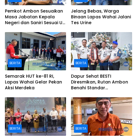
Pemkot Ambon Sesuaikan
Jelang Bebas, Warga
Masa Jabatan Kepala
Binaan Lapas Wahai Jalani
Negeri dan Saniri Sesuai UU
Tes Urine
Desa
BERITA
BERITA
Semarak HUT ke-81 RI,
Dapur Sehat BESTI
Lapas Wahai Gelar Pekan
Diresmikan, Rutan Ambon
Aksi Merdeka
Benahi Standar
Penyediaan Makanan
Warga Binaan
BERITA
BERITA