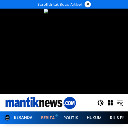
Langsung
×
Scroll Untuk Baca Artikel
ke
konten
BERANDA
BERITA
POLITIK
HUKUM
RILIS PER