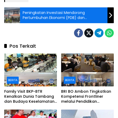
Peningkatan Investasi Mendorong
Pertumbuhan Ekonomi (PDB) dan
Menciptakan Lapangan Kerja Serta
Mengurangi Pengangguran, Meningkatkan
Pendapatan Masyarakat,
Pos Terkait
BERITA
BERITA
Family Visit BKP-BTR
BRI BO Ambon Tingkatkan
Kenalkan Dunia Tambang
Kompetensi Frontliner
dan Budaya Keselamatan
melalui Pendidikan
kepada Keluarga
Performing CS dan Teller
Karyawan