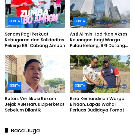
BERITA
BERITA
Senam Pagi Perkuat
Asti Alimin Hadirkan Akses
Kebugaran dan Solidaritas
Keuangan bagi Warga
Pekerja BRI Cabang Ambon
Pulau Kelang, BRI Dorong
Inklusi hingga Wilayah
Kepulauan
BERITA
BERITA
Buton: Verifikasi Rekam
Bina Kemandirian Warga
Jejak ASN Harus Diperketat
Binaan, Lapas Wahai
Sebelum Dilantik
Perluas Budidaya Tomat
Baca Juga