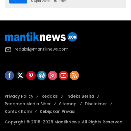
2025 U-17
5 April 2025
1782
redaksi@mantiknews.com
Privacy Policy
Redaksi
Indeks Berita
Pedoman Media Siber
Sitemap
Disclaimer
Kontak Kami
Kebijakan Privasi
Copyrght © 2018-2026 MantikNews. All Rights Reserved.