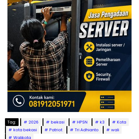
Tag:
2026
bekasi
HPSN
k3
Kota
kota bekasi
Patriot
Tri Adhianto
wali
Walikota