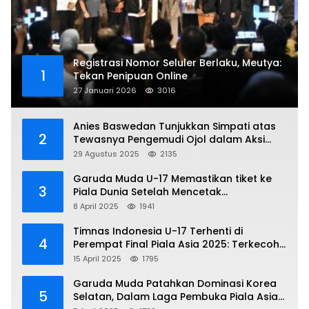
Registrasi Nomor Seluler Berlaku, Meutya:
1
Tekan Penipuan Online
27 Januari 2026
3016
Anies Baswedan Tunjukkan Simpati atas
2
Tewasnya Pengemudi Ojol dalam Aksi
Demo
29 Agustus 2025
2135
Garuda Muda U-17 Memastikan tiket ke
3
Piala Dunia Setelah Mencetak
Kemenangan Gemilang atas Yaman 4-1 di
8 April 2025
1941
Piala Asia 2025
Timnas Indonesia U-17 Terhenti di
4
Perempat Final Piala Asia 2025: Terkecoh
Korea Utara
15 April 2025
1795
Garuda Muda Patahkan Dominasi Korea
5
Selatan, Dalam Laga Pembuka Piala Asia