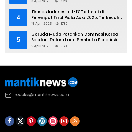
Kemenangan Gemilang atas Yaman 4-1 di
8 April 2025
1929
Piala Asia 2025
Timnas Indonesia U-17 Terhenti di
4
Perempat Final Piala Asia 2025: Terkecoh
Korea Utara
15 April 2025
1787
Garuda Muda Patahkan Dominasi Korea
5
Selatan, Dalam Laga Pembuka Piala Asia
2025 U-17
5 April 2025
1769
redaksi@mantiknews.com