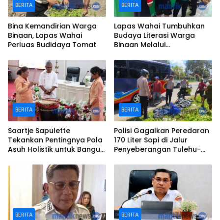
BERITA
BERITA
Bina Kemandirian Warga
Lapas Wahai Tumbuhkan
Binaan, Lapas Wahai
Budaya Literasi Warga
Perluas Budidaya Tomat
Binaan Melalui
Perpustakaan
BERITA
BERITA
Saartje Sapulette
Polisi Gagalkan Peredaran
Tekankan Pentingnya Pola
170 Liter Sopi di Jalur
Asuh Holistik untuk Bangun
Penyeberangan Tulehu-
Karakter Anak
Waipirit
BERITA
BERITA