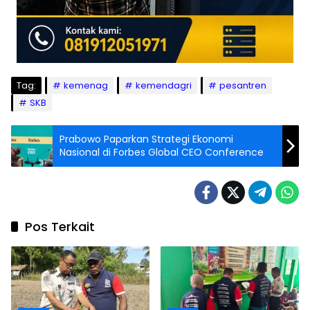
Tag:
kemenag
kemendagri
pesantren
SKB
Prabowo Paparkan Strategi Ekonomi
Nasional di Forbes Global CEO Conference
Pos Terkait