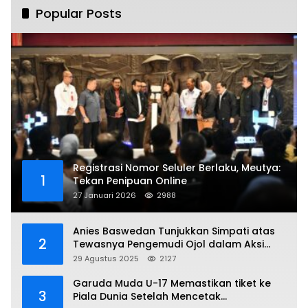
Popular Posts
Registrasi Nomor Seluler Berlaku, Meutya:
1
Tekan Penipuan Online
27 Januari 2026
2988
Anies Baswedan Tunjukkan Simpati atas
2
Tewasnya Pengemudi Ojol dalam Aksi
Demo
29 Agustus 2025
2127
Garuda Muda U-17 Memastikan tiket ke
3
Piala Dunia Setelah Mencetak