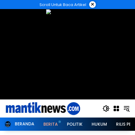
Langsung
×
Scroll Untuk Baca Artikel
ke
konten
BERANDA
BERITA
POLITIK
HUKUM
RILIS PER