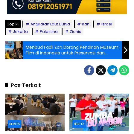
Topik:
Angkatan Laut Dunia
Iran
Israel
Jakarta
Palestina
Zionis
Menbud Fadli Zon Dorong Pendirian Museum
Film di Indonesia untuk Preservasi dan
Promosi Karya Sinema
Pos Terkait
BERITA
BERITA