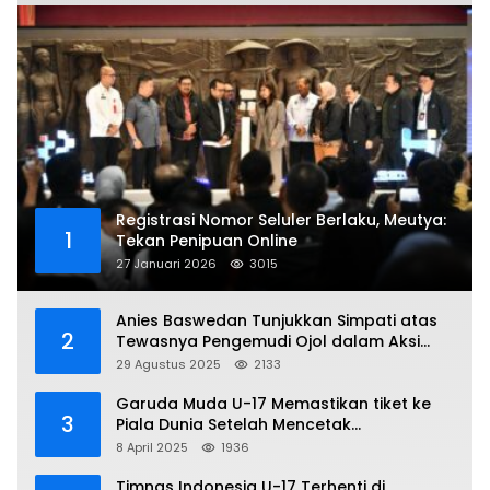
Registrasi Nomor Seluler Berlaku, Meutya:
1
Tekan Penipuan Online
27 Januari 2026
3015
Anies Baswedan Tunjukkan Simpati atas
2
Tewasnya Pengemudi Ojol dalam Aksi
Demo
29 Agustus 2025
2133
Garuda Muda U-17 Memastikan tiket ke
3
Piala Dunia Setelah Mencetak
Kemenangan Gemilang atas Yaman 4-1 di
8 April 2025
1936
Piala Asia 2025
Timnas Indonesia U-17 Terhenti di