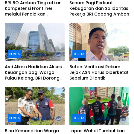
BRI BO Ambon Tingkatkan
Senam Pagi Perkuat
Kompetensi Frontliner
Kebugaran dan Solidaritas
melalui Pendidikan
Pekerja BRI Cabang Ambon
Performing CS dan Teller
BERITA
BERITA
Asti Alimin Hadirkan Akses
Buton: Verifikasi Rekam
Keuangan bagi Warga
Jejak ASN Harus Diperketat
Pulau Kelang, BRI Dorong
Sebelum Dilantik
Inklusi hingga Wilayah
Kepulauan
BERITA
BERITA
Bina Kemandirian Warga
Lapas Wahai Tumbuhkan