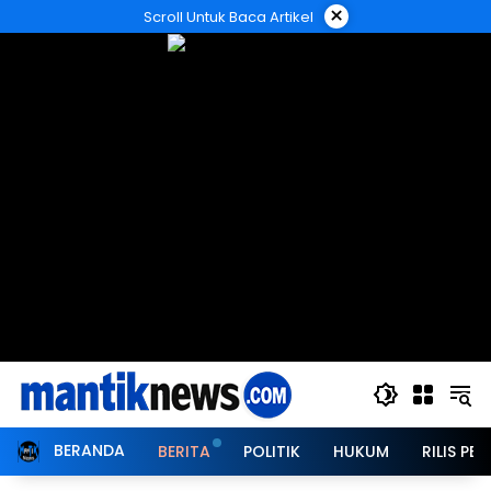
Langsung
×
Scroll Untuk Baca Artikel
ke
konten
BERANDA
BERITA
POLITIK
HUKUM
RILIS PER