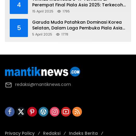
4
Perempat Final Piala Asia 2025: Terkecoh
Korea Utara
15 April 2025
1795
Garuda Muda Patahkan Dominasi Korea
5
Selatan, Dalam Laga Pembuka Piala Asia
2025 U-17
5 April 2025
1778
redaksi@mantiknews.com
Privacy Policy
Redaksi
Indeks Berita