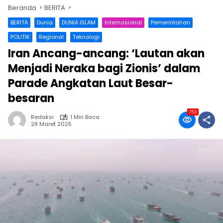
Beranda
BERITA
BERITA
Dunia
DUNIA ISLAM
Internasional
Pemerintahan
POLITIK
Regional
Teknologi
Iran Ancang-ancang: ‘Lautan akan
Menjadi Neraka bagi Zionis’ dalam
Parade Angkatan Laut Besar-
besaran
753
Redaksi
1 Min Baca
28 Maret 2025