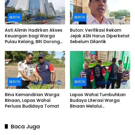
BERITA
BERITA
Asti Alimin Hadirkan Akses
Buton: Verifikasi Rekam
Keuangan bagi Warga
Jejak ASN Harus Diperketat
Pulau Kelang, BRI Dorong
Sebelum Dilantik
Inklusi hingga Wilayah
Kepulauan
BERITA
BERITA
Bina Kemandirian Warga
Lapas Wahai Tumbuhkan
Binaan, Lapas Wahai
Budaya Literasi Warga
Perluas Budidaya Tomat
Binaan Melalui
Perpustakaan
Baca Juga