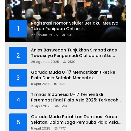
Registrasi Nomor Seluler Berlaku, Meutya:
1
Tekan Penipuan Online
27 Januari 2026
3014
Anies Baswedan Tunjukkan Simpati atas
2
Tewasnya Pengemudi Ojol dalam Aksi
Demo
29 Agustus 2025
2130
Garuda Muda U-17 Memastikan tiket ke
3
Piala Dunia Setelah Mencetak
Kemenangan Gemilang atas Yaman 4-1 di
8 April 2025
1935
Piala Asia 2025
Timnas Indonesia U-17 Terhenti di
4
Perempat Final Piala Asia 2025: Terkecoh
Korea Utara
15 April 2025
1794
Garuda Muda Patahkan Dominasi Korea
5
Selatan, Dalam Laga Pembuka Piala Asia
2025 U-17
5 April 2025
1777