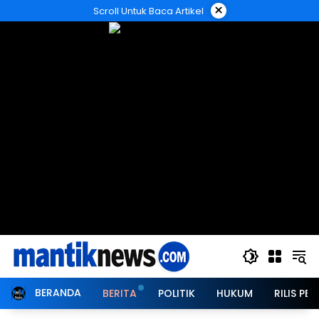
Langsung
×
Scroll Untuk Baca Artikel
ke
konten
BERANDA
BERITA
POLITIK
HUKUM
RILIS PER