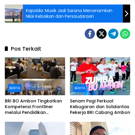
Kapolda: Musik Jadi Sarana Menanamkan
Nilai Kebaikan dan Persaudaraan
Pos Terkait
BERITA
BERITA
BRI BO Ambon Tingkatkan
Senam Pagi Perkuat
Kompetensi Frontliner
Kebugaran dan Solidaritas
melalui Pendidikan
Pekerja BRI Cabang Ambon
Performing CS dan Teller