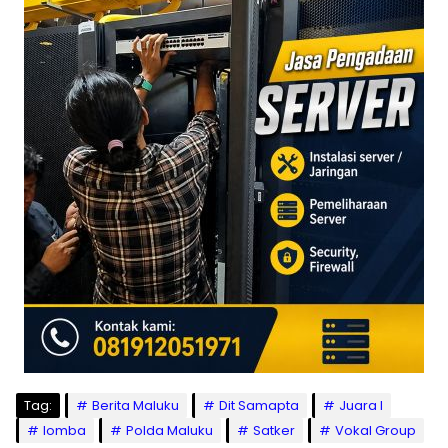
Tag:
Berita Maluku
Dit Samapta
Juara I
lomba
Polda Maluku
Satker
Vokal Group