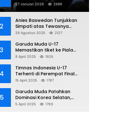
Penipuan Online
27 Januari 2026
2988
Anies Baswedan Tunjukkan
2
Simpati atas Tewasnya
Pengemudi Ojol dalam Aksi
29 Agustus 2025
2127
Demo
Garuda Muda U-17
3
Memastikan tiket ke Piala
Dunia Setelah Mencetak
8 April 2025
1929
Kemenangan Gemilang atas
Yaman 4-1 di Piala Asia 2025
Timnas Indonesia U-17
4
Terhenti di Perempat Final
Piala Asia 2025: Terkecoh
15 April 2025
1787
Korea Utara
Garuda Muda Patahkan
5
Dominasi Korea Selatan,
Dalam Laga Pembuka Piala
5 April 2025
1769
Asia 2025 U-17