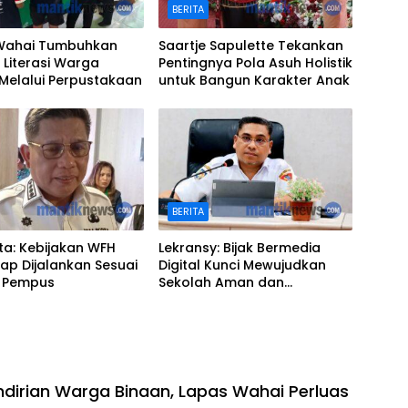
BERITA
Wahai Tumbuhkan
Saartje Sapulette Tekankan
Literasi Warga
Pentingnya Pola Asuh Holistik
Melalui Perpustakaan
untuk Bangun Karakter Anak
BERITA
ta: Kebijakan WFH
Lekransy: Bijak Bermedia
ap Dijalankan Sesuai
Digital Kunci Mewujudkan
 Pempus
Sekolah Aman dan
Berprestasi
dirian Warga Binaan, Lapas Wahai Perluas