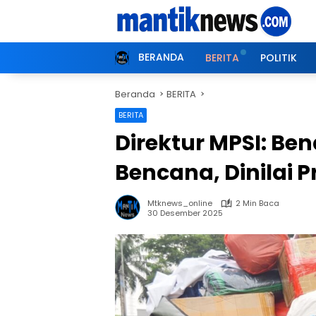
Langsung
ke
konten
BERANDA
BERITA
POLITIK
Beranda
BERITA
BERITA
Direktur MPSI: Be
Bencana, Dinilai P
Mtknews_online
2 Min Baca
30 Desember 2025