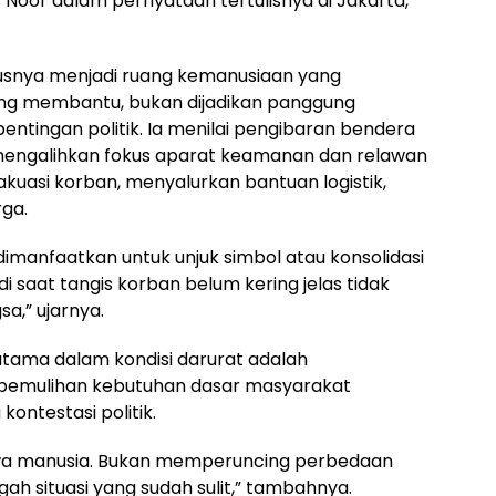
Noor dalam pernyataan tertulisnya di Jakarta,
usnya menjadi ruang kemanusiaan yang
ing membantu, bukan dijadikan panggung
entingan politik. Ia menilai pengibaran bendera
mengalihkan fokus aparat keamanan dan relawan
uasi korban, menyalurkan bantuan logistik,
ga.
manfaatkan untuk unjuk simbol atau konsolidasi
di saat tangis korban belum kering jelas tidak
a,” ujarnya.
tama dalam kondisi darurat adalah
pemulihan kebutuhan dasar masyarakat
ontestasi politik.
yawa manusia. Bukan memperuncing perbedaan
h situasi yang sudah sulit,” tambahnya.