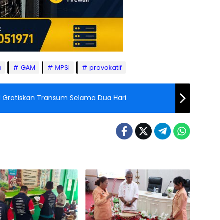
a
GAM
MPSI
provokatif
I Gratiskan Transum Selama Dua Hari