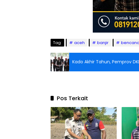
Tag:
aceh
banjir
bencan
Kado Akhir Tahun, Pemprov DK
Pos Terkait