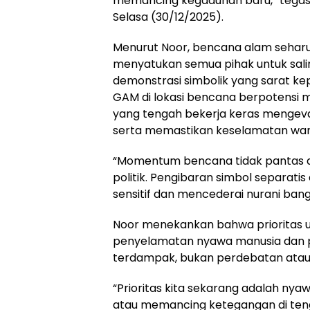
memancing kegaduhan baru,” tegas 
Selasa (30/12/2025).
Menurut Noor, bencana alam sehar
menyatukan semua pihak untuk sal
demonstrasi simbolik yang sarat kep
GAM di lokasi bencana berpotensi 
yang tengah bekerja keras mengevak
serta memastikan keselamatan war
“Momentum bencana tidak pantas di
politik. Pengibaran simbol separatis 
sensitif dan mencederai nurani bangs
Noor menekankan bahwa prioritas u
penyelamatan nyawa manusia dan 
terdampak, bukan perdebatan atau k
“Prioritas kita sekarang adalah n
atau memancing ketegangan di tenga