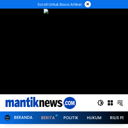
Langsung
×
Scroll Untuk Baca Artikel
ke
konten
BERANDA
BERITA
POLITIK
HUKUM
RILIS PER