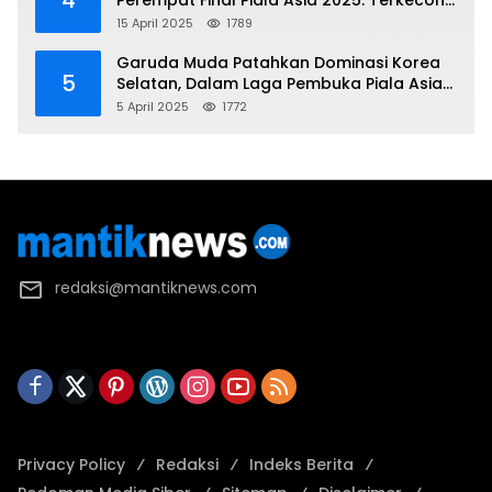
4
Perempat Final Piala Asia 2025: Terkecoh
Korea Utara
15 April 2025
1789
Garuda Muda Patahkan Dominasi Korea
5
Selatan, Dalam Laga Pembuka Piala Asia
2025 U-17
5 April 2025
1772
redaksi@mantiknews.com
Privacy Policy
Redaksi
Indeks Berita