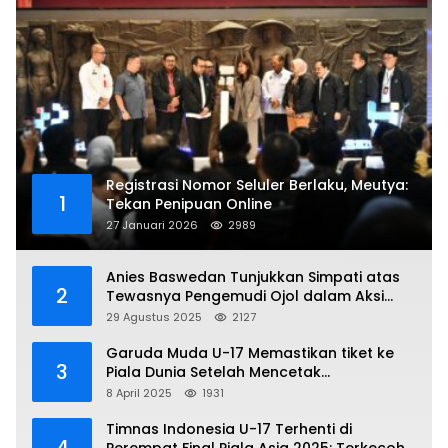
Registrasi Nomor Seluler Berlaku, Meutya:
1
Tekan Penipuan Online
27 Januari 2026
2989
Anies Baswedan Tunjukkan Simpati atas
2
Tewasnya Pengemudi Ojol dalam Aksi
Demo
29 Agustus 2025
2127
Garuda Muda U-17 Memastikan tiket ke
3
Piala Dunia Setelah Mencetak
Kemenangan Gemilang atas Yaman 4-1 di
8 April 2025
1931
Piala Asia 2025
Timnas Indonesia U-17 Terhenti di