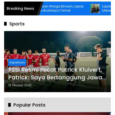
Bina Kemandirian Warga Binaan, Lapas
Lapas Wahai
Breaking News
Wahai Perluas Budidaya Tomat
Literasi Warg
Perpustakaan
Sports
Sepakbola
PSSI Resmi Pecat Patrick Kluivert,
Patrick: Saya Bertanggung Jawab
Penuh
16 Oktober 2025
Popular Posts