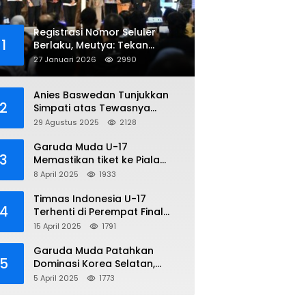
Registrasi Nomor Seluler
1
Berlaku, Meutya: Tekan
Penipuan Online
27 Januari 2026
2990
Anies Baswedan Tunjukkan
2
Simpati atas Tewasnya
Pengemudi Ojol dalam Aksi
29 Agustus 2025
2128
Demo
Garuda Muda U-17
3
Memastikan tiket ke Piala
Dunia Setelah Mencetak
8 April 2025
1933
Kemenangan Gemilang atas
Yaman 4-1 di Piala Asia 2025
Timnas Indonesia U-17
4
Terhenti di Perempat Final
Piala Asia 2025: Terkecoh
15 April 2025
1791
Korea Utara
Garuda Muda Patahkan
5
Dominasi Korea Selatan,
Dalam Laga Pembuka Piala
5 April 2025
1773
Asia 2025 U-17