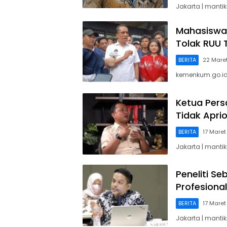
Jakarta | manti
Mahasiswa
Tolak RUU 
BERITA
22 Mare
kemenkum.go.i
Ketua Pers
Tidak Aprio
BERITA
17 Maret
Jakarta | mant
Peneliti S
Profesional
BERITA
17 Maret
Jakarta | manti