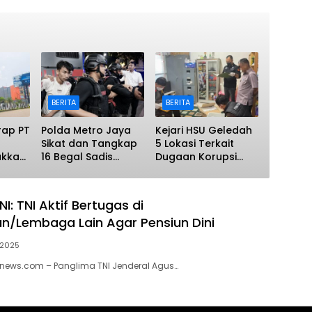
BERITA
BERITA
ap PT
Polda Metro Jaya
Kejari HSU Geledah
Sikat dan Tangkap
5 Lokasi Terkait
ukkan
16 Begal Sadis
Dugaan Korupsi
rkait
dalam 3 Hari, Senpi
Pengadaan Masker
h
Disita
Covid-19
 Dana
I: TNI Aktif Bertugas di
n/Lembaga Lain Agar Pensiun Dini
 2025
knews.com – Panglima TNI Jenderal Agus…