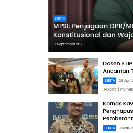
BERITA
MPSI: Penjagaan DPR/M
Konstitusional dan Waj
17 September 2025
Dosen STIP
Ancaman T
BERITA
26 April
Jakarta | mantik
Kornas Kaw
Penghapus
Pemberant
BERITA
9 April 