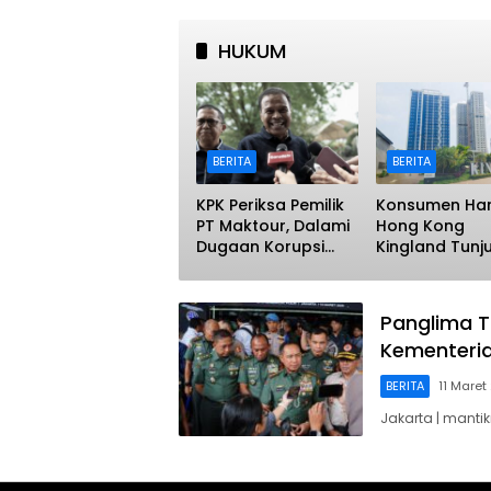
HUKUM
BERITA
BERITA
KPK Periksa Pemilik
Konsumen Har
PT Maktour, Dalami
Hong Kong
Dugaan Korupsi
Kingland Tunj
Kuota Haji
Iktikad Baik te
Tambahan
Putusan Inkra
Pengembalian
Panglima TN
Apartemen
Kementeria
BERITA
11 Maret
Jakarta | manti