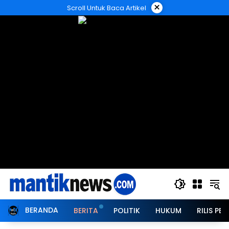
Langsung
×
Scroll Untuk Baca Artikel
ke
konten
BERANDA
BERITA
POLITIK
HUKUM
RILIS PER