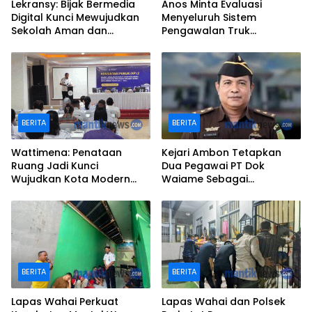
Lekransy: Bijak Bermedia
Anos Minta Evaluasi
Digital Kunci Mewujudkan
Menyeluruh Sistem
Sekolah Aman dan
Pengawalan Truk
Berprestasi
Kontainer di Ambon
BERITA
BERITA
Wattimena: Penataan
Kejari Ambon Tetapkan
Ruang Jadi Kunci
Dua Pegawai PT Dok
Wujudkan Kota Modern
Waiame Sebagai
dan Berkelanjutan
Tersangka Korupsi
BERITA
BERITA
Lapas Wahai Perkuat
Lapas Wahai dan Polsek