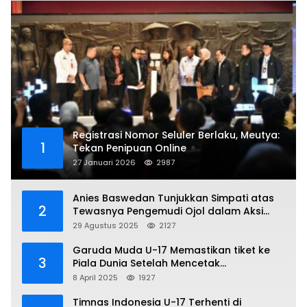
Registrasi Nomor Seluler Berlaku, Meutya:
1
Tekan Penipuan Online
27 Januari 2026
2987
Anies Baswedan Tunjukkan Simpati atas
2
Tewasnya Pengemudi Ojol dalam Aksi
Demo
29 Agustus 2025
2127
Garuda Muda U-17 Memastikan tiket ke
3
Piala Dunia Setelah Mencetak
Kemenangan Gemilang atas Yaman 4-1 di
8 April 2025
1927
Piala Asia 2025
Timnas Indonesia U-17 Terhenti di