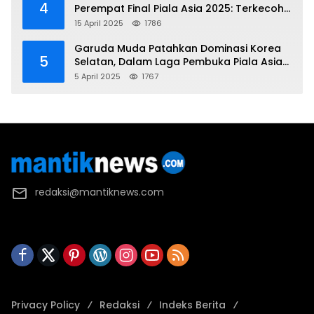
4
Perempat Final Piala Asia 2025: Terkecoh
Korea Utara
15 April 2025
1786
Garuda Muda Patahkan Dominasi Korea
5
Selatan, Dalam Laga Pembuka Piala Asia
2025 U-17
5 April 2025
1767
redaksi@mantiknews.com
Privacy Policy
Redaksi
Indeks Berita