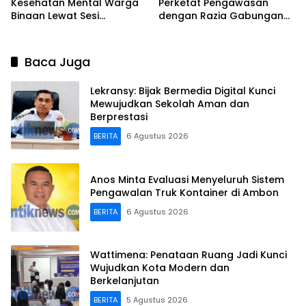
Kesehatan Mental Warga
Perketat Pengawasan
Binaan Lewat Sesi
dengan Razia Gabungan
Psikoedukasi dan Dialog
Jelang HUT ke-81 RI
Terbuka
Baca Juga
Lekransy: Bijak Bermedia Digital Kunci
Mewujudkan Sekolah Aman dan
Berprestasi
BERITA
6 Agustus 2026
Anos Minta Evaluasi Menyeluruh Sistem
Pengawalan Truk Kontainer di Ambon
BERITA
6 Agustus 2026
Wattimena: Penataan Ruang Jadi Kunci
Wujudkan Kota Modern dan
Berkelanjutan
BERITA
5 Agustus 2026