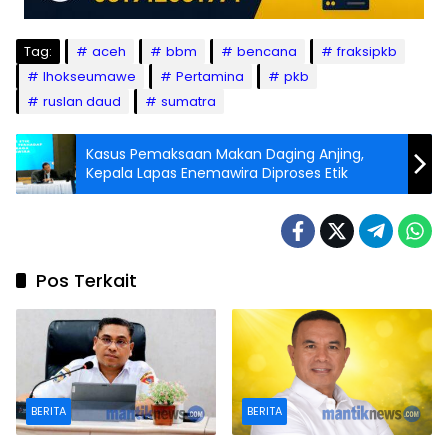
Tag:
aceh
bbm
bencana
fraksipkb
lhokseumawe
Pertamina
pkb
ruslan daud
sumatra
Kasus Pemaksaan Makan Daging Anjing,
Kepala Lapas Enemawira Diproses Etik
Pos Terkait
BERITA
BERITA