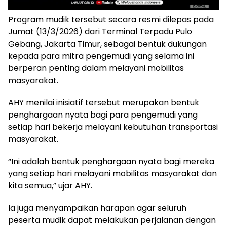
Program
mudik
tersebut
secara
resmi
dilepas
pada
Jumat (
13/
3/
2026)
dari
Terminal
Terpadu
Pulo
Gebang,
Jakarta
Timur
,
sebagai
bentuk
dukungan
kepada
para
mitra
pengemudi
yang
selama
ini
berperan
penting
dalam
melayani
mobilitas
masyarakat.
AHY
menilai
inisiatif
tersebut
merupakan
bentuk
penghargaan
nyata
bagi
para
pengemudi
yang
setiap
hari
bekerja
melayani
kebutuhan
transportasi
masyarakat.
“
Ini
adalah
bentuk
penghargaan
nyata
bagi
mereka
yang
setiap
hari
melayani
mobilitas
masyarakat
dan
kita
semua,”
ujar
AHY.
Ia
juga
menyampaikan
harapan
agar
seluruh
peserta
mudik
dapat
melakukan
perjalanan
dengan