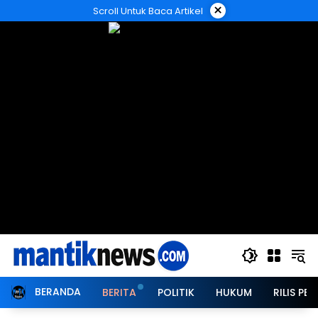
Langsung
×
Scroll Untuk Baca Artikel
ke
konten
BERANDA
BERITA
POLITIK
HUKUM
RILIS PER