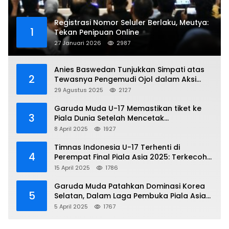
Registrasi Nomor Seluler Berlaku, Meutya:
1
Tekan Penipuan Online
27 Januari 2026
2987
Anies Baswedan Tunjukkan Simpati atas
2
Tewasnya Pengemudi Ojol dalam Aksi
Demo
29 Agustus 2025
2127
Garuda Muda U-17 Memastikan tiket ke
3
Piala Dunia Setelah Mencetak
Kemenangan Gemilang atas Yaman 4-1 di
8 April 2025
1927
Piala Asia 2025
Timnas Indonesia U-17 Terhenti di
4
Perempat Final Piala Asia 2025: Terkecoh
Korea Utara
15 April 2025
1786
Garuda Muda Patahkan Dominasi Korea
5
Selatan, Dalam Laga Pembuka Piala Asia
2025 U-17
5 April 2025
1767