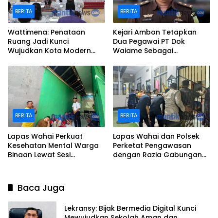
BERITA
BERITA
Wattimena: Penataan
Kejari Ambon Tetapkan
Ruang Jadi Kunci
Dua Pegawai PT Dok
Wujudkan Kota Modern
Waiame Sebagai
dan Berkelanjutan
Tersangka Korupsi
BERITA
BERITA
Lapas Wahai Perkuat
Lapas Wahai dan Polsek
Kesehatan Mental Warga
Perketat Pengawasan
Binaan Lewat Sesi
dengan Razia Gabungan
Psikoedukasi dan Dialog
Jelang HUT ke-81 RI
Terbuka
Baca Juga
Lekransy: Bijak Bermedia Digital Kunci
Mewujudkan Sekolah Aman dan