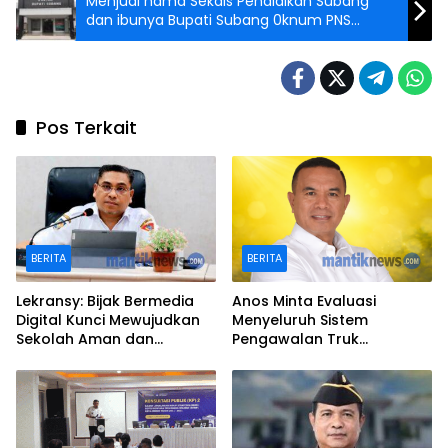
Menjual nama Sekdis Pendidikan Subang
dan ibunya Bupati Subang 0knum PNS
Kecamatan Compreng Menipu
Pos Terkait
BERITA
BERITA
Lekransy: Bijak Bermedia
Anos Minta Evaluasi
Digital Kunci Mewujudkan
Menyeluruh Sistem
Sekolah Aman dan
Pengawalan Truk
Berprestasi
Kontainer di Ambon