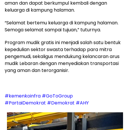
aman
dan
dapat
berkumpul
kembali
dengan
keluarga
di
kampung
halaman.
“
Selamat
bertemu
keluarga
di
kampung
halaman.
Semoga
selamat
sampai
tujuan,”
tuturnya.
Program
mudik
gratis
ini
menjadi
salah
satu
bentuk
kepedulian
sektor
swasta
terhadap
para
mitra
pengemudi,
sekaligus
mendukung
kelancaran
arus
mudik
Lebaran
dengan
menyediakan
transportasi
yang
aman
dan
terorganisir.
#kemenkoinfra
#GoToGroup
#PartaiDemokrat
#Demokrat
#AHY