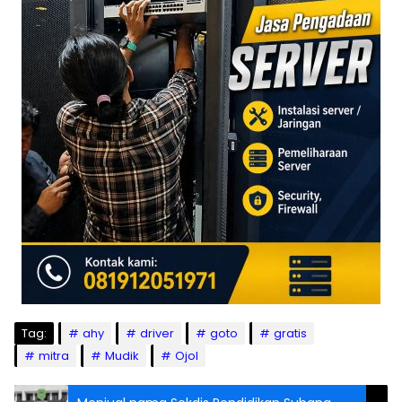
Tag:
ahy
driver
goto
gratis
mitra
Mudik
Ojol