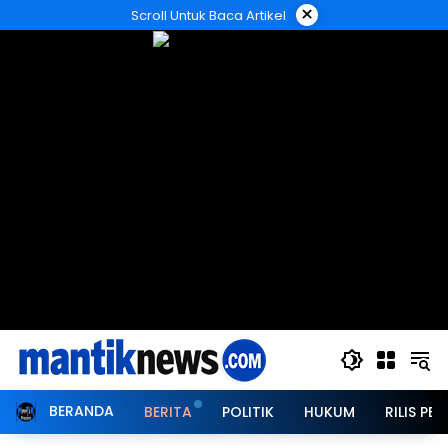
Langsung
×
Scroll Untuk Baca Artikel
ke
konten
BERANDA
BERITA
POLITIK
HUKUM
RILIS PER