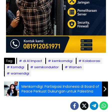
Tag:
di Al Impact
kemkomdigi
Kolaborasi
Komdigi
semikonduktor
Wamen
wamendigi
Menkomdigi: Partisipasi Indonesia di Board of
Peace Perkuat Dukungan untuk Palestina