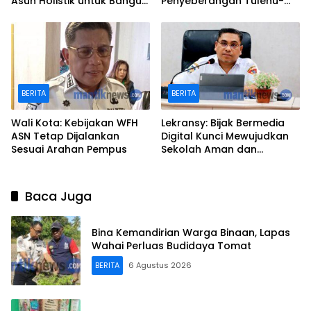
Asuh Holistik untuk Bangun
Penyeberangan Tulehu-
Karakter Anak
Waipirit
BERITA
BERITA
Wali Kota: Kebijakan WFH
Lekransy: Bijak Bermedia
ASN Tetap Dijalankan
Digital Kunci Mewujudkan
Sesuai Arahan Pempus
Sekolah Aman dan
Berprestasi
Baca Juga
Bina Kemandirian Warga Binaan, Lapas
Wahai Perluas Budidaya Tomat
BERITA
6 Agustus 2026