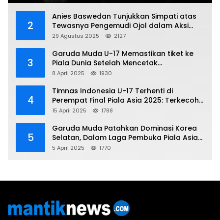
Anies Baswedan Tunjukkan Simpati atas
2
Tewasnya Pengemudi Ojol dalam Aksi
Demo
29 Agustus 2025
2127
Garuda Muda U-17 Memastikan tiket ke
3
Piala Dunia Setelah Mencetak
Kemenangan Gemilang atas Yaman 4-1 di
8 April 2025
1930
Piala Asia 2025
Timnas Indonesia U-17 Terhenti di
4
Perempat Final Piala Asia 2025: Terkecoh
Korea Utara
15 April 2025
1788
Garuda Muda Patahkan Dominasi Korea
5
Selatan, Dalam Laga Pembuka Piala Asia
2025 U-17
5 April 2025
1770