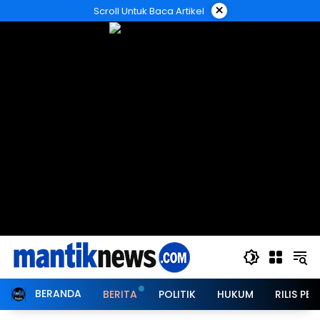
Langsung
×
Scroll Untuk Baca Artikel
ke
konten
BERANDA
BERITA
POLITIK
HUKUM
RILIS PER