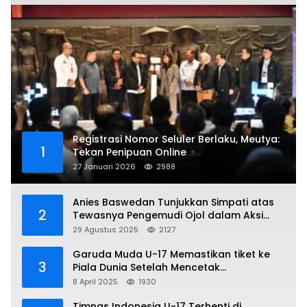
Registrasi Nomor Seluler Berlaku, Meutya:
1
Tekan Penipuan Online
27 Januari 2026
2988
Anies Baswedan Tunjukkan Simpati atas
2
Tewasnya Pengemudi Ojol dalam Aksi
Demo
29 Agustus 2025
2127
Garuda Muda U-17 Memastikan tiket ke
3
Piala Dunia Setelah Mencetak
Kemenangan Gemilang atas Yaman 4-1 di
8 April 2025
1930
Piala Asia 2025
Timnas Indonesia U-17 Terhenti di