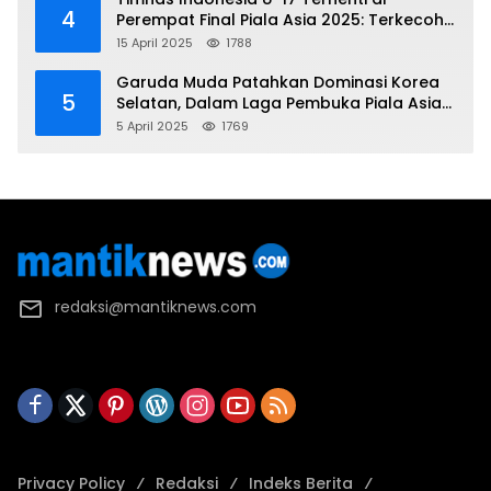
4
Perempat Final Piala Asia 2025: Terkecoh
Korea Utara
15 April 2025
1788
Garuda Muda Patahkan Dominasi Korea
5
Selatan, Dalam Laga Pembuka Piala Asia
2025 U-17
5 April 2025
1769
redaksi@mantiknews.com
Privacy Policy
Redaksi
Indeks Berita