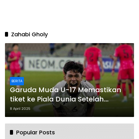
Zahabi Gholy
BERITA
Garuda Muda U-17 Memastikan
tiket ke Piala Dunia Setelah
Mencetak Kemenangan
8 April 2025
Gemilang atas Yaman 4-1 di Piala
Asia 2025
Popular Posts