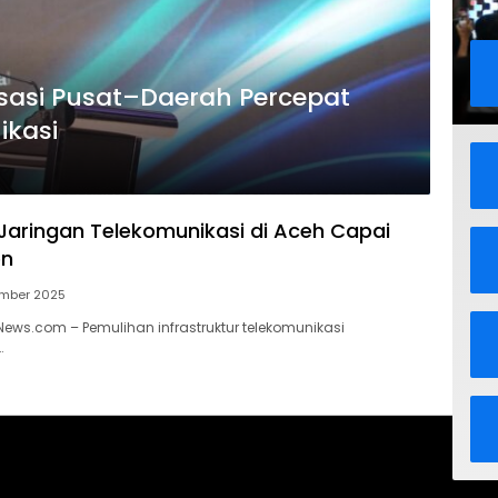
asi Pusat–Daerah Percepat
ikasi
Jaringan Telekomunikasi di Aceh Capai
en
mber 2025
kNews.com – Pemulihan infrastruktur telekomunikasi
…