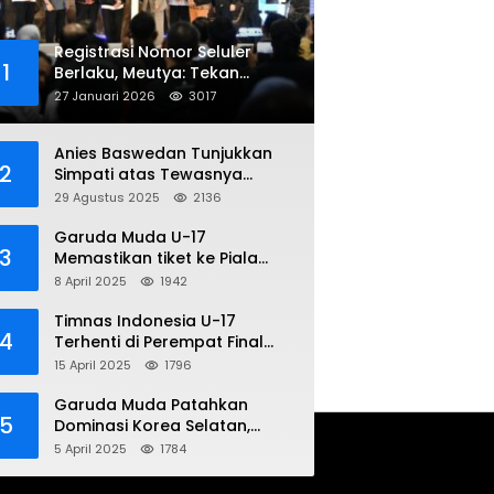
Registrasi Nomor Seluler
1
Berlaku, Meutya: Tekan
Penipuan Online
27 Januari 2026
3017
Anies Baswedan Tunjukkan
2
Simpati atas Tewasnya
Pengemudi Ojol dalam Aksi
29 Agustus 2025
2136
Demo
Garuda Muda U-17
3
Memastikan tiket ke Piala
Dunia Setelah Mencetak
8 April 2025
1942
Kemenangan Gemilang atas
Yaman 4-1 di Piala Asia 2025
Timnas Indonesia U-17
4
Terhenti di Perempat Final
Piala Asia 2025: Terkecoh
15 April 2025
1796
Korea Utara
Garuda Muda Patahkan
5
Dominasi Korea Selatan,
Dalam Laga Pembuka Piala
5 April 2025
1784
Asia 2025 U-17