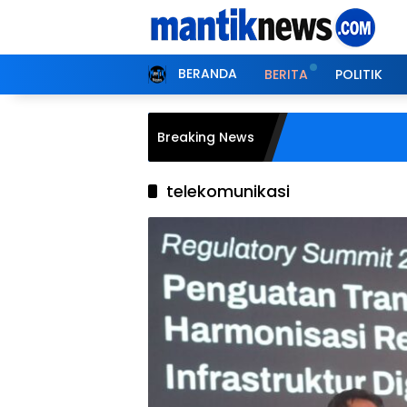
Langsung
ke
konten
BERANDA
BERITA
POLITIK
Breaking News
telekomunikasi