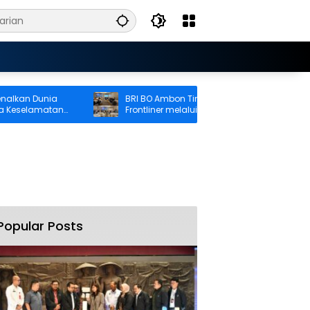
an Dunia
BRI BO Ambon Tingkatkan Kompetensi
elamatan
Frontliner melalui Pendidikan Performing
CS dan Teller
Popular Posts