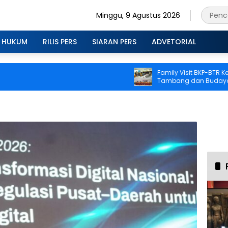
Minggu, 9 Agustus 2026
HUKUM
RILIS PERS
SIARAN PERS
ADVETORIAL
Family Visit BKP-BTR Kenalk
Tambang dan Budaya Kes
kepada Keluarga Karyawan