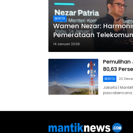
BERITA
Wamen Nezar: Harmonis
Pemerataan Telekomun
14 Januari 2026
Pemulihan 
80,63 Pers
BERITA
20 Dese
Jakarta | Manti
pascabencana