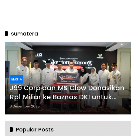
sumatera
BERITA
J99 Corp dan MS Glow Donasikan
Rp1 Miliar ke Baznas DKI untuk
Korban Banjir Sumatra
8 Desember 2025
Popular Posts