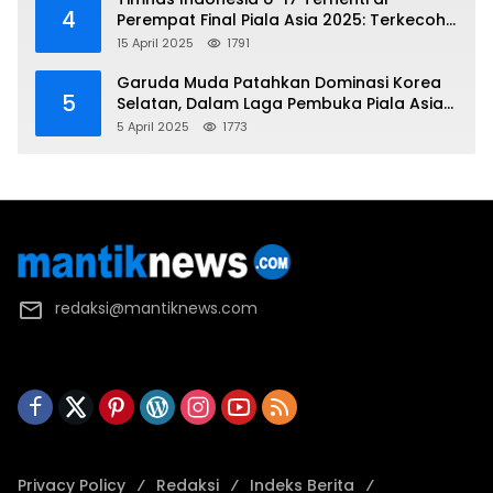
4
Perempat Final Piala Asia 2025: Terkecoh
Korea Utara
15 April 2025
1791
Garuda Muda Patahkan Dominasi Korea
5
Selatan, Dalam Laga Pembuka Piala Asia
2025 U-17
5 April 2025
1773
redaksi@mantiknews.com
Privacy Policy
Redaksi
Indeks Berita