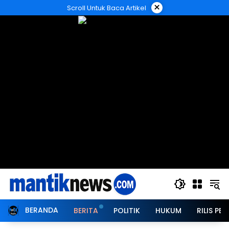
Langsung
×
Scroll Untuk Baca Artikel
ke
konten
BERANDA
BERITA
POLITIK
HUKUM
RILIS PER