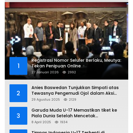
Registrasi Nomor Seluler Berlaku, Meutya:
1
Tekan Penipuan Online
27 Januari 2026
2992
Anies Baswedan Tunjukkan Simpati atas
2
Tewasnya Pengemudi Ojol dalam Aksi
Demo
29 Agustus 2025
2129
Garuda Muda U-17 Memastikan tiket ke
3
Piala Dunia Setelah Mencetak
Kemenangan Gemilang atas Yaman 4-1 di
8 April 2025
1934
Piala Asia 2025
Timnas Indonesia U-17 Terhenti di