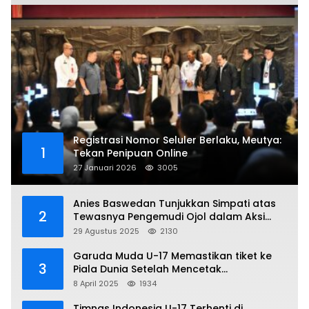
Registrasi Nomor Seluler Berlaku, Meutya:
1
Tekan Penipuan Online
27 Januari 2026
3005
Anies Baswedan Tunjukkan Simpati atas
2
Tewasnya Pengemudi Ojol dalam Aksi
Demo
29 Agustus 2025
2130
Garuda Muda U-17 Memastikan tiket ke
3
Piala Dunia Setelah Mencetak
Kemenangan Gemilang atas Yaman 4-1 di
8 April 2025
1934
Piala Asia 2025
Timnas Indonesia U-17 Terhenti di