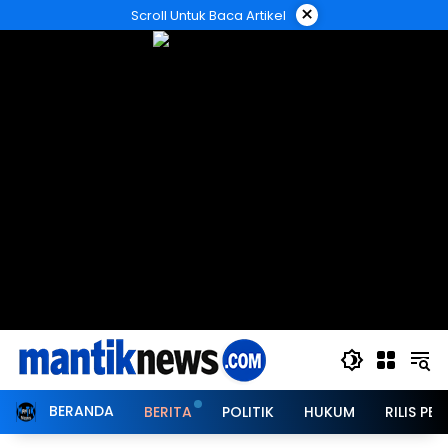
Langsung
×
Scroll Untuk Baca Artikel
ke
konten
BERANDA
BERITA
POLITIK
HUKUM
RILIS PER