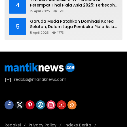
4
Perempat Final Piala Asia 2025: Terkecoh
Korea Utara
15 April 2025
1791
Garuda Muda Patahkan Dominasi Korea
5
Selatan, Dalam Laga Pembuka Piala Asia
2025 U-17
5 April 2025
1773
redaksi@mantiknews.com
Redaksi
Privacy Policy
Indeks Berita