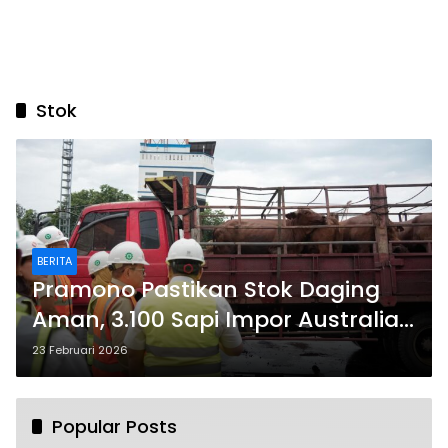
Stok
BERITA
Pramono Pastikan Stok Daging
Aman, 3.100 Sapi Impor Australia
Tiba di Tanjung Priok
23 Februari 2026
Popular Posts