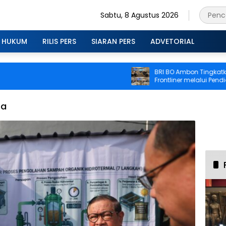
Sabtu, 8 Agustus 2026
HUKUM
RILIS PERS
SIARAN PERS
ADVETORIAL
BRI BO Ambon Tingkatkan K
Frontliner melalui Pendidika
CS dan Teller
ta