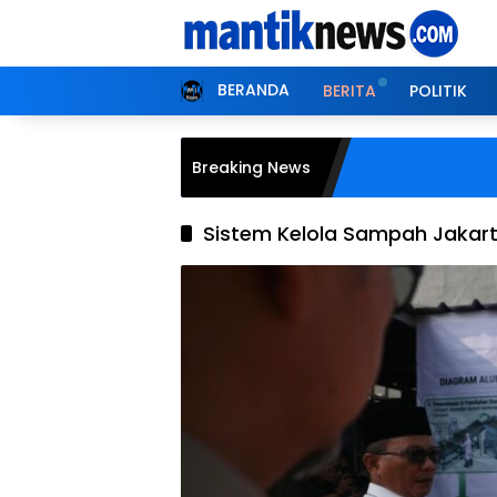
Langsung
ke
konten
BERANDA
BERITA
POLITIK
Breaking News
Sistem Kelola Sampah Jakar