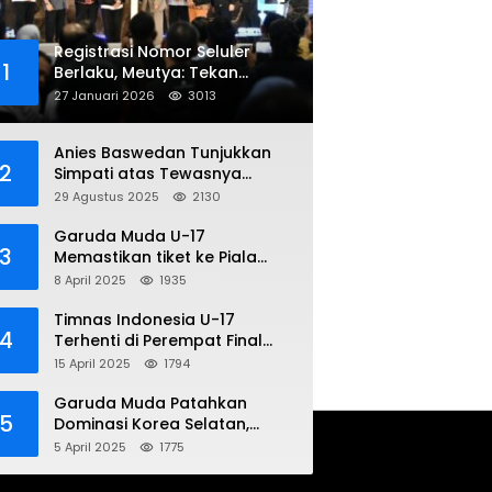
Registrasi Nomor Seluler
1
Berlaku, Meutya: Tekan
Penipuan Online
27 Januari 2026
3013
Anies Baswedan Tunjukkan
2
Simpati atas Tewasnya
Pengemudi Ojol dalam Aksi
29 Agustus 2025
2130
Demo
Garuda Muda U-17
3
Memastikan tiket ke Piala
Dunia Setelah Mencetak
8 April 2025
1935
Kemenangan Gemilang atas
Yaman 4-1 di Piala Asia 2025
Timnas Indonesia U-17
4
Terhenti di Perempat Final
Piala Asia 2025: Terkecoh
15 April 2025
1794
Korea Utara
Garuda Muda Patahkan
5
Dominasi Korea Selatan,
Dalam Laga Pembuka Piala
5 April 2025
1775
Asia 2025 U-17