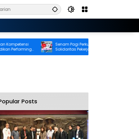
ompetensi
Senam Pagi Perkuat Kebugaran dan
n Performing
Solidaritas Pekerja BRI Cabang Ambon
Popular Posts