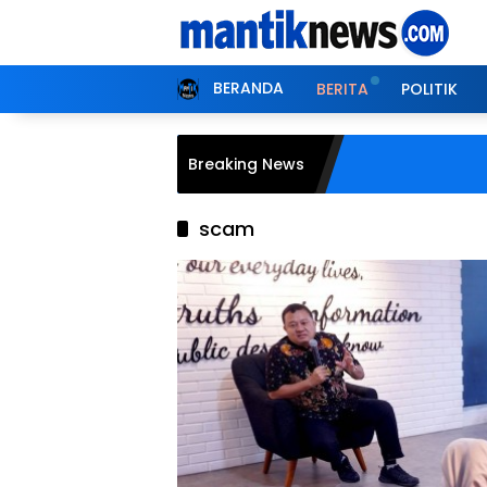
Langsung
ke
konten
BERANDA
BERITA
POLITIK
Breaking News
scam