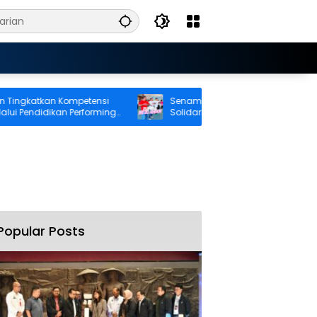
gkatkan Kompetensi
Senam Pagi Perkuat Kebugaran dan
 Pendidikan Performing
Solidaritas Pekerja BRI Cabang Ambon
Popular Posts