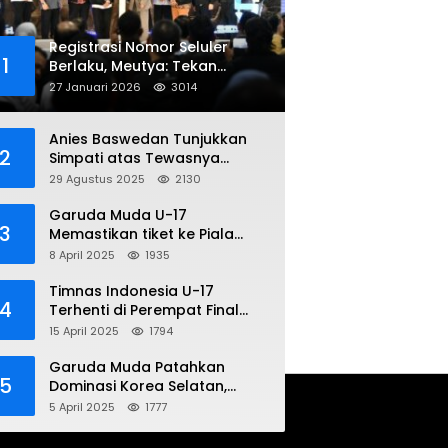
Registrasi Nomor Seluler
1
Berlaku, Meutya: Tekan
Penipuan Online
27 Januari 2026
3014
Anies Baswedan Tunjukkan
2
Simpati atas Tewasnya
Pengemudi Ojol dalam Aksi
29 Agustus 2025
2130
Demo
Garuda Muda U-17
3
Memastikan tiket ke Piala
Dunia Setelah Mencetak
8 April 2025
1935
Kemenangan Gemilang atas
Yaman 4-1 di Piala Asia 2025
Timnas Indonesia U-17
4
Terhenti di Perempat Final
Piala Asia 2025: Terkecoh
15 April 2025
1794
Korea Utara
Garuda Muda Patahkan
5
Dominasi Korea Selatan,
Dalam Laga Pembuka Piala
5 April 2025
1777
Asia 2025 U-17