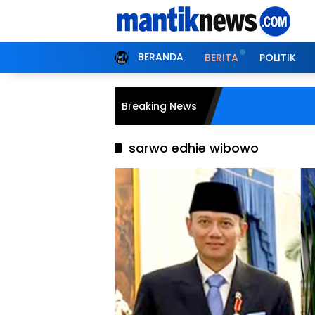
Langsung
ke
konten
BERANDA
BERITA
POLITIK
Breaking News
sarwo edhie wibowo