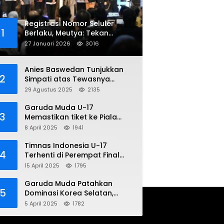
Registrasi Nomor Seluler
1
Berlaku, Meutya: Tekan
Penipuan Online
27 Januari 2026
3016
Anies Baswedan Tunjukkan
2
Simpati atas Tewasnya
Pengemudi Ojol dalam Aksi
29 Agustus 2025
2135
Demo
Garuda Muda U-17
3
Memastikan tiket ke Piala
Dunia Setelah Mencetak
8 April 2025
1941
Kemenangan Gemilang atas
Yaman 4-1 di Piala Asia 2025
Timnas Indonesia U-17
4
Terhenti di Perempat Final
Piala Asia 2025: Terkecoh
15 April 2025
1795
Korea Utara
Garuda Muda Patahkan
5
Dominasi Korea Selatan,
Dalam Laga Pembuka Piala
5 April 2025
1782
Asia 2025 U-17