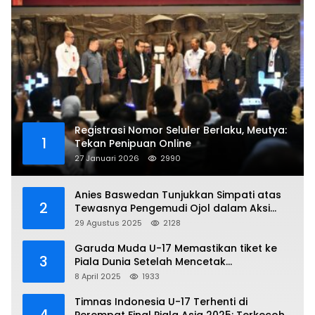
Registrasi Nomor Seluler Berlaku, Meutya:
1
Tekan Penipuan Online
27 Januari 2026
2990
Anies Baswedan Tunjukkan Simpati atas
2
Tewasnya Pengemudi Ojol dalam Aksi
Demo
29 Agustus 2025
2128
Garuda Muda U-17 Memastikan tiket ke
3
Piala Dunia Setelah Mencetak
Kemenangan Gemilang atas Yaman 4-1 di
8 April 2025
1933
Piala Asia 2025
Timnas Indonesia U-17 Terhenti di