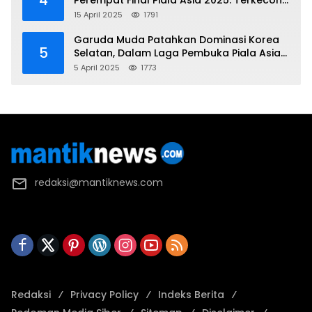
4
Perempat Final Piala Asia 2025: Terkecoh
Korea Utara
15 April 2025
1791
Garuda Muda Patahkan Dominasi Korea
5
Selatan, Dalam Laga Pembuka Piala Asia
2025 U-17
5 April 2025
1773
redaksi@mantiknews.com
Redaksi
Privacy Policy
Indeks Berita