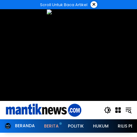
Langsung
×
Scroll Untuk Baca Artikel
ke
konten
BERANDA
BERITA
POLITIK
HUKUM
RILIS PER