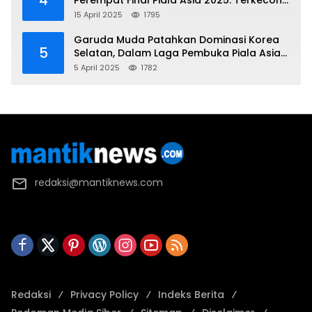
4
Perempat Final Piala Asia 2025: Terkecoh
Korea Utara
15 April 2025
1795
Garuda Muda Patahkan Dominasi Korea
5
Selatan, Dalam Laga Pembuka Piala Asia
2025 U-17
5 April 2025
1782
redaksi@mantiknews.com
Redaksi
Privacy Policy
Indeks Berita