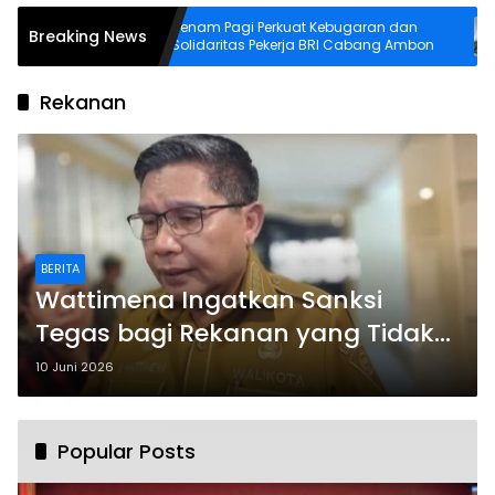
petensi
Senam Pagi Perkuat Kebugaran dan
Breaking News
erforming
Solidaritas Pekerja BRI Cabang Ambon
Rekanan
BERITA
Wattimena Ingatkan Sanksi
Tegas bagi Rekanan yang Tidak
Tindaklanjuti Temuan BPK
10 Juni 2026
Popular Posts