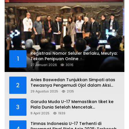
Registrasi Nomor Seluler Berlaku, Meutya:
1
Tekan Penipuan Online
27 Januari 2026
3016
Anies Baswedan Tunjukkan Simpati atas
2
Tewasnya Pengemudi Ojol dalam Aksi
Demo
29 Agustus 2025
2135
Garuda Muda U-17 Memastikan tiket ke
3
Piala Dunia Setelah Mencetak
Kemenangan Gemilang atas Yaman 4-1 di
8 April 2025
1939
Piala Asia 2025
Timnas Indonesia U-17 Terhenti di