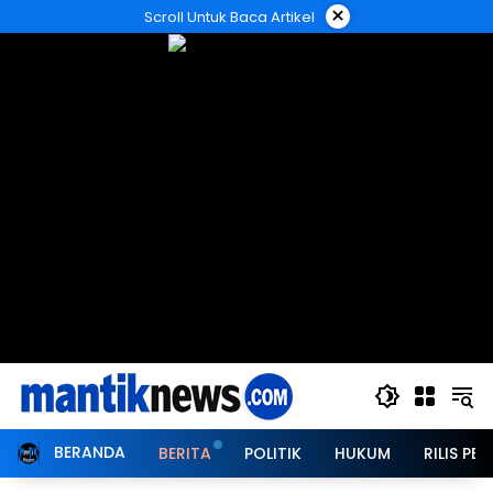
Langsung
×
Scroll Untuk Baca Artikel
ke
konten
BERANDA
BERITA
POLITIK
HUKUM
RILIS PER