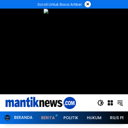
Langsung
×
Scroll Untuk Baca Artikel
ke
konten
BERANDA
BERITA
POLITIK
HUKUM
RILIS PER