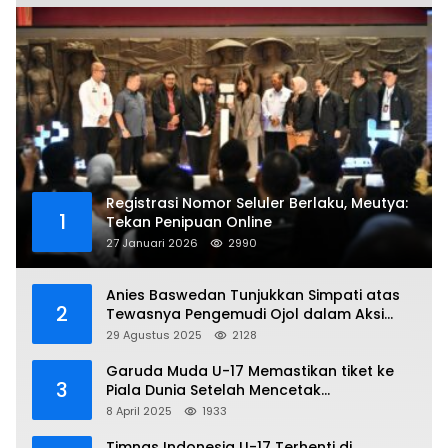
Registrasi Nomor Seluler Berlaku, Meutya:
1
Tekan Penipuan Online
27 Januari 2026
2990
Anies Baswedan Tunjukkan Simpati atas
2
Tewasnya Pengemudi Ojol dalam Aksi
Demo
29 Agustus 2025
2128
Garuda Muda U-17 Memastikan tiket ke
3
Piala Dunia Setelah Mencetak
Kemenangan Gemilang atas Yaman 4-1 di
8 April 2025
1933
Piala Asia 2025
Timnas Indonesia U-17 Terhenti di