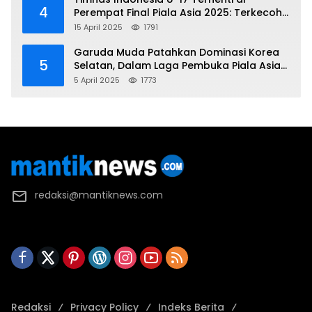
4
Perempat Final Piala Asia 2025: Terkecoh
Korea Utara
15 April 2025
1791
Garuda Muda Patahkan Dominasi Korea
5
Selatan, Dalam Laga Pembuka Piala Asia
2025 U-17
5 April 2025
1773
redaksi@mantiknews.com
Redaksi
Privacy Policy
Indeks Berita