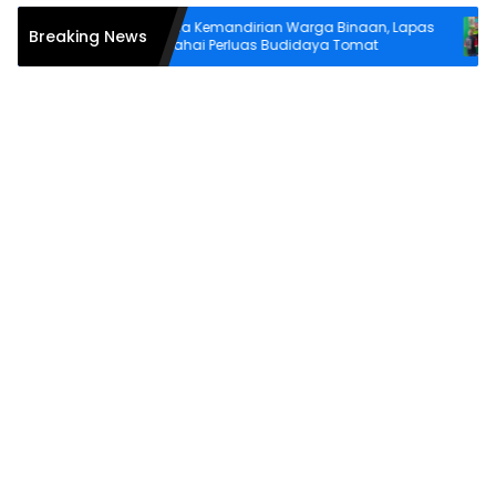
N Harus
Bina Kemandirian Warga Binaan, Lapas
L
Breaking News
Wahai Perluas Budidaya Tomat
L
P