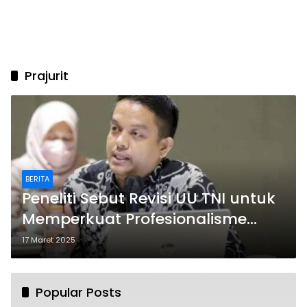
Prajurit
BERITA
Peneliti Sebut Revisi UU TNI untuk
Memperkuat Profesionalisme
Prajurit
17 Maret 2025
Popular Posts