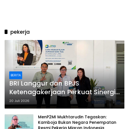
pekerja
BERITA
BRI Langgur dan BPJS
Ketenagakerjaan Perkuat Sinergi
Dukung Pekerja dan UMKM
20 Juli 2026
MenP2MI Mukhtarudin Tegaskan:
Kamboja Bukan Negara Penempatan
Resmi Pekerja Migran Indonesia