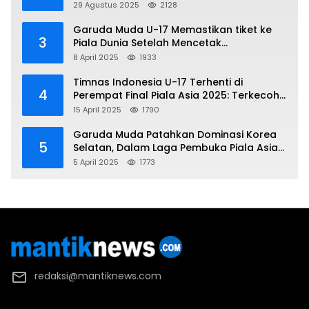
Demo
29 Agustus 2025
2128
Garuda Muda U-17 Memastikan tiket ke
3
Piala Dunia Setelah Mencetak
Kemenangan Gemilang atas Yaman 4-1 di
8 April 2025
1933
Piala Asia 2025
Timnas Indonesia U-17 Terhenti di
4
Perempat Final Piala Asia 2025: Terkecoh
Korea Utara
15 April 2025
1790
Garuda Muda Patahkan Dominasi Korea
5
Selatan, Dalam Laga Pembuka Piala Asia
2025 U-17
5 April 2025
1773
redaksi@mantiknews.com