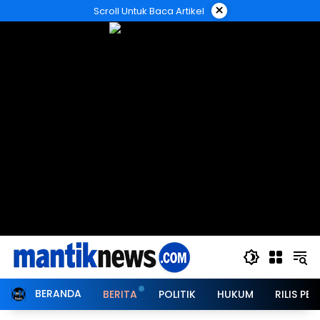
Langsung
×
Scroll Untuk Baca Artikel
ke
konten
BERANDA
BERITA
POLITIK
HUKUM
RILIS PER