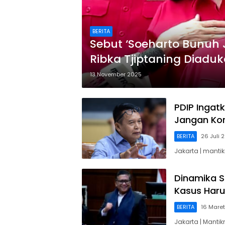
BERITA
Sebut ‘Soeharto Bunuh J
Ribka Tjiptaning Diaduk
13 November 2025
PDIP Ingat
Jangan Kor
BERITA
26 Juli 
Jakarta | mantik
Dinamika S
Kasus Haru
BERITA
16 Mare
Jakarta | Manti