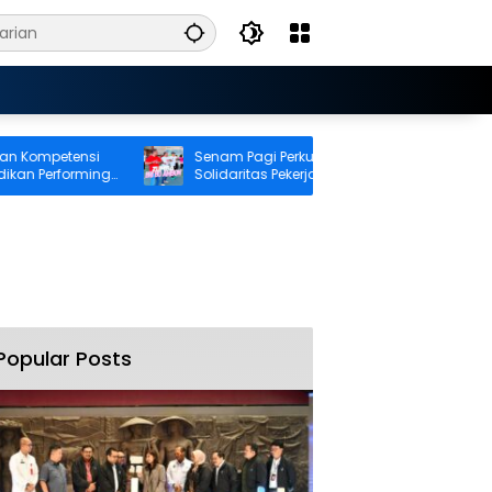
mpetensi
Senam Pagi Perkuat Kebugaran dan
 Performing
Solidaritas Pekerja BRI Cabang Ambon
Popular Posts