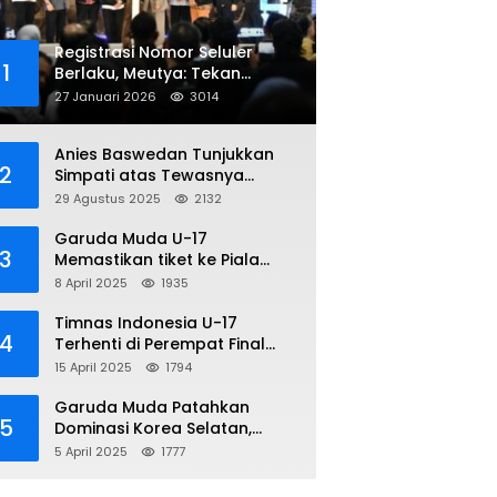
Registrasi Nomor Seluler
1
Berlaku, Meutya: Tekan
Penipuan Online
27 Januari 2026
3014
Anies Baswedan Tunjukkan
2
Simpati atas Tewasnya
Pengemudi Ojol dalam Aksi
29 Agustus 2025
2132
Demo
Garuda Muda U-17
3
Memastikan tiket ke Piala
Dunia Setelah Mencetak
8 April 2025
1935
Kemenangan Gemilang atas
Yaman 4-1 di Piala Asia 2025
Timnas Indonesia U-17
4
Terhenti di Perempat Final
Piala Asia 2025: Terkecoh
15 April 2025
1794
Korea Utara
Garuda Muda Patahkan
5
Dominasi Korea Selatan,
Dalam Laga Pembuka Piala
5 April 2025
1777
Asia 2025 U-17