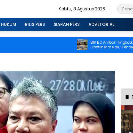
Sabtu, 8 Agustus 2026
HUKUM
RILIS PERS
SIARAN PERS
ADVETORIAL
BRI BO Ambon Tingkatkan Ko
Frontliner melalui Pendidikan
CS dan Teller