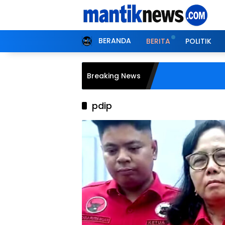
Langsung
ke
konten
BERANDA
BERITA
POLITIK
Breaking News
pdip