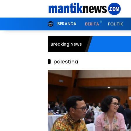
Langsung
ke
konten
BERANDA
BERITA
POLITIK
Breaking News
palestina