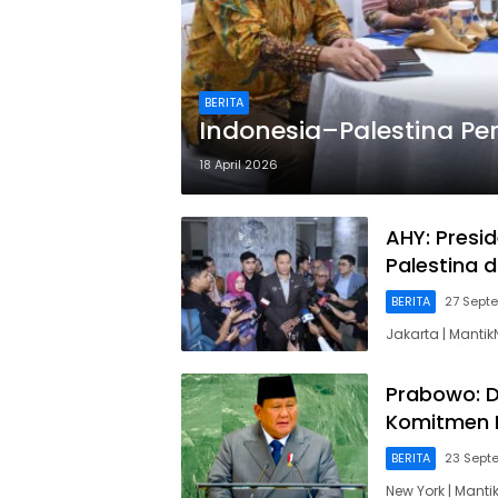
BERITA
Indonesia–Palestina Pe
18 April 2026
AHY: Presi
Palestina d
BERITA
27 Sept
Jakarta | Manti
Prabowo: D
Komitmen 
BERITA
23 Sept
New York | Manti