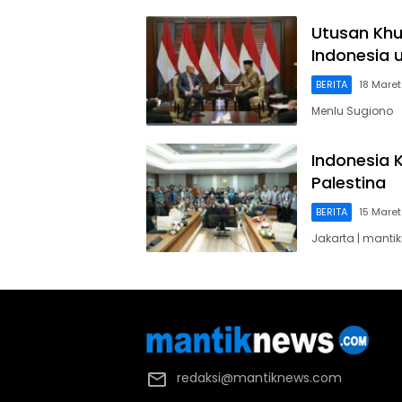
Utusan Khu
Indonesia 
BERITA
18 Mare
Menlu Sugiono
Indonesia 
Palestina
BERITA
15 Mare
Jakarta | mant
redaksi@mantiknews.com