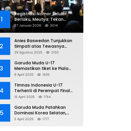
Registrasi Nomor Seluler
1
Berlaku, Meutya: Tekan
Penipuan Online
27 Januari 2026
3014
Anies Baswedan Tunjukkan
2
Simpati atas Tewasnya
Pengemudi Ojol dalam Aksi
29 Agustus 2025
2130
Demo
Garuda Muda U-17
3
Memastikan tiket ke Piala
Dunia Setelah Mencetak
8 April 2025
1935
Kemenangan Gemilang atas
Yaman 4-1 di Piala Asia 2025
Timnas Indonesia U-17
4
Terhenti di Perempat Final
Piala Asia 2025: Terkecoh
15 April 2025
1794
Korea Utara
Garuda Muda Patahkan
5
Dominasi Korea Selatan,
Dalam Laga Pembuka Piala
5 April 2025
1777
Asia 2025 U-17