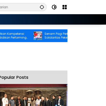
mpetensi
Senam Pagi Perkuat Kebugaran dan
Performing
Solidaritas Pekerja BRI Cabang Ambon
Popular Posts