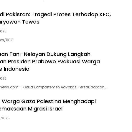
di Pakistan: Tragedi Protes Terhadap KFC,
aryawan Tewas
 2025
ges/BBC
aan Tani-Nelayan Dukung Langkah
an Presiden Prabowo Evakuasi Warga
e Indonesia
 2025
iknews.com – Ketua Kompartemen Advokasi Persaudaraan…
n Warga Gaza Palestina Menghadapi
maksaan Migrasi Israel
t 2025
)