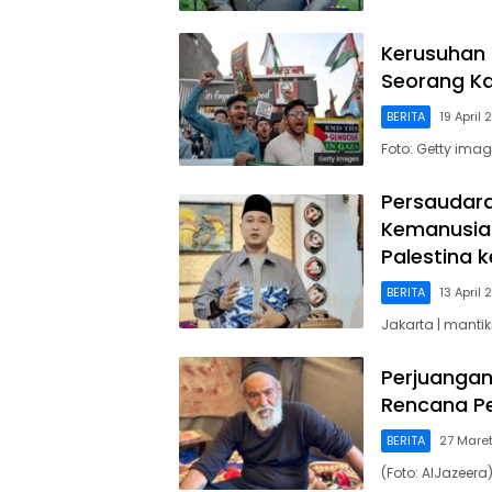
Kerusuhan 
Seorang K
BERITA
19 April
Foto: Getty ima
Persaudar
Kemanusia
Palestina k
BERITA
13 April
Jakarta | mant
Perjuanga
Rencana Pe
BERITA
27 Mare
(Foto: AlJazeera