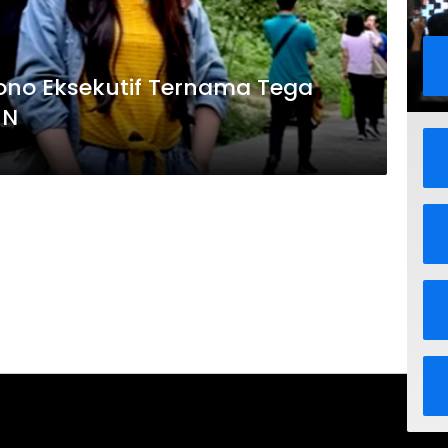
ono Eksekutif Ternama Tega
MN