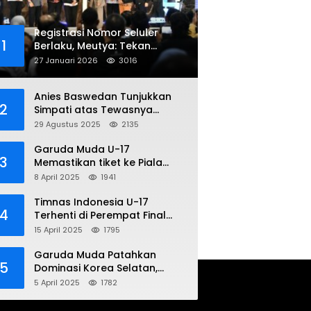
Registrasi Nomor Seluler
1
Berlaku, Meutya: Tekan
Penipuan Online
27 Januari 2026
3016
Anies Baswedan Tunjukkan
2
Simpati atas Tewasnya
Pengemudi Ojol dalam Aksi
29 Agustus 2025
2135
Demo
Garuda Muda U-17
3
Memastikan tiket ke Piala
Dunia Setelah Mencetak
8 April 2025
1941
Kemenangan Gemilang atas
Yaman 4-1 di Piala Asia 2025
Timnas Indonesia U-17
4
Terhenti di Perempat Final
Piala Asia 2025: Terkecoh
15 April 2025
1795
Korea Utara
Garuda Muda Patahkan
5
Dominasi Korea Selatan,
Dalam Laga Pembuka Piala
5 April 2025
1782
Asia 2025 U-17