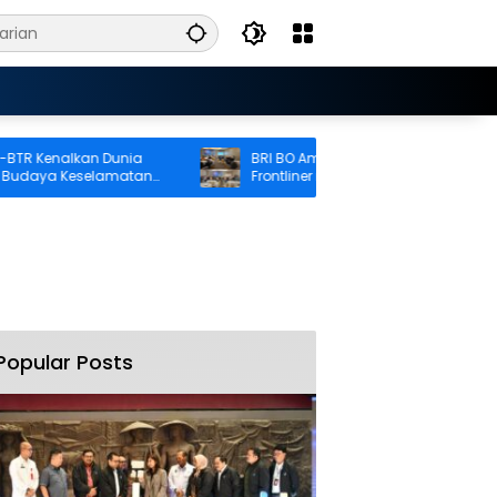
 Kenalkan Dunia
BRI BO Ambon Tingkatkan Kompetensi
ya Keselamatan
Frontliner melalui Pendidikan Performing
aryawan
CS dan Teller
Popular Posts