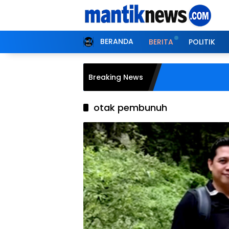
Langsung
ke
konten
BERANDA
BERITA
POLITIK
Breaking News
otak pembunuh