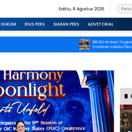
Sabtu, 8 Agustus 2026
HUKUM
RILIS PERS
SIARAN PERS
ADVETORIAL
BRI BO Ambon Tingkatkan K
Frontliner melalui Pendidika
CS dan Teller