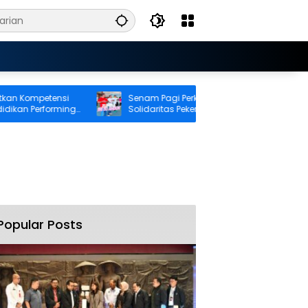
ompetensi
Senam Pagi Perkuat Kebugaran dan
n Performing
Solidaritas Pekerja BRI Cabang Ambon
Popular Posts