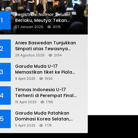
Registrasi Nomor Seluler
1
Berlaku, Meutya: Tekan
Penipuan Online
27 Januari 2026
3015
Anies Baswedan Tunjukkan
2
Simpati atas Tewasnya
Pengemudi Ojol dalam Aksi
29 Agustus 2025
2134
Demo
Garuda Muda U-17
3
Memastikan tiket ke Piala
Dunia Setelah Mencetak
8 April 2025
1936
Kemenangan Gemilang atas
Yaman 4-1 di Piala Asia 2025
Timnas Indonesia U-17
4
Terhenti di Perempat Final
Piala Asia 2025: Terkecoh
15 April 2025
1795
Korea Utara
Garuda Muda Patahkan
5
Dominasi Korea Selatan,
Dalam Laga Pembuka Piala
5 April 2025
1778
Asia 2025 U-17