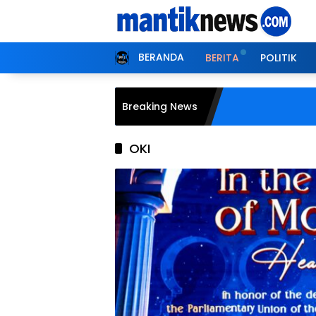
Langsung
ke
konten
BERANDA
BERITA
POLITIK
Breaking News
OKI