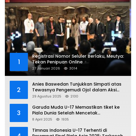
Registrasi Nomor Seluler Berlaku, Meutya:
1
Tekan Penipuan Online
27 Januari 2026
3014
Anies Baswedan Tunjukkan Simpati atas
2
Tewasnya Pengemudi Ojol dalam Aksi
Demo
29 Agustus 2025
2130
Garuda Muda U-17 Memastikan tiket ke
3
Piala Dunia Setelah Mencetak
Kemenangan Gemilang atas Yaman 4-1 di
8 April 2025
1935
Piala Asia 2025
Timnas Indonesia U-17 Terhenti di