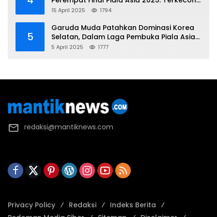
4
Perempat Final Piala Asia 2025: Terkecoh
Korea Utara
15 April 2025
1794
Garuda Muda Patahkan Dominasi Korea
5
Selatan, Dalam Laga Pembuka Piala Asia
2025 U-17
5 April 2025
1777
redaksi@mantiknews.com
Privacy Policy
Redaksi
Indeks Berita