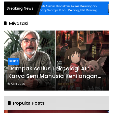
 dan
Asti Alimin Hadirkan Akses Keuangan
Breaking News
g Ambon
bagi Warga Pulau Kelang, BRI Dorong
Inklusi hingga Wilayah Kepulauan
Miyazaki
BERITA
Dampak serius Teknologi AI :
Karya Seni Manusia Kehilangan
Kreativitasnya
6 April 2025
Popular Posts