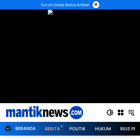
Langsung
×
Scroll Untuk Baca Artikel
ke
konten
BERANDA
BERITA
POLITIK
HUKUM
RILIS PER