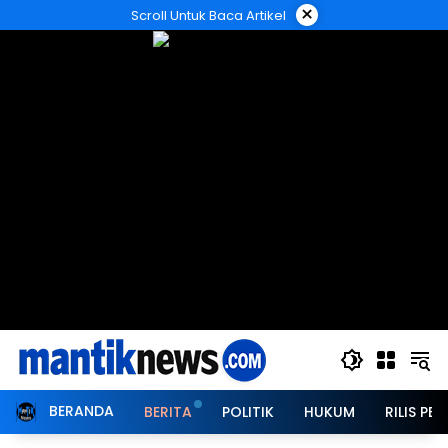
Langsung
×
Scroll Untuk Baca Artikel
ke
konten
BERANDA
BERITA
POLITIK
HUKUM
RILIS PER