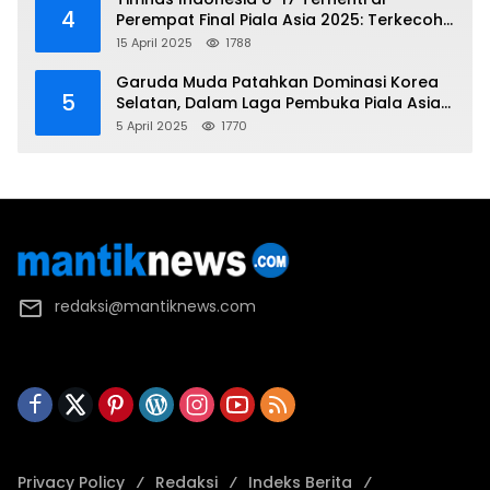
4
Perempat Final Piala Asia 2025: Terkecoh
Korea Utara
15 April 2025
1788
Garuda Muda Patahkan Dominasi Korea
5
Selatan, Dalam Laga Pembuka Piala Asia
2025 U-17
5 April 2025
1770
redaksi@mantiknews.com
Privacy Policy
Redaksi
Indeks Berita