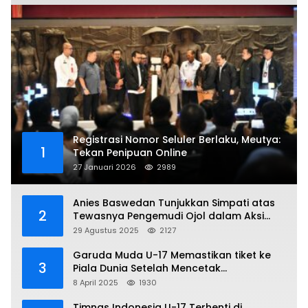
Registrasi Nomor Seluler Berlaku, Meutya:
1
Tekan Penipuan Online
27 Januari 2026
2989
Anies Baswedan Tunjukkan Simpati atas
2
Tewasnya Pengemudi Ojol dalam Aksi
Demo
29 Agustus 2025
2127
Garuda Muda U-17 Memastikan tiket ke
3
Piala Dunia Setelah Mencetak
Kemenangan Gemilang atas Yaman 4-1 di
8 April 2025
1930
Piala Asia 2025
Timnas Indonesia U-17 Terhenti di