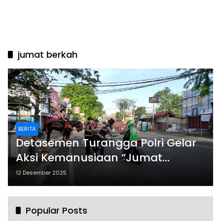
jumat berkah
BERITA
Detasemen Turangga Polri Gelar
Aksi Kemanusiaan “Jumat
Berkah”
12 Desember 2025
Popular Posts