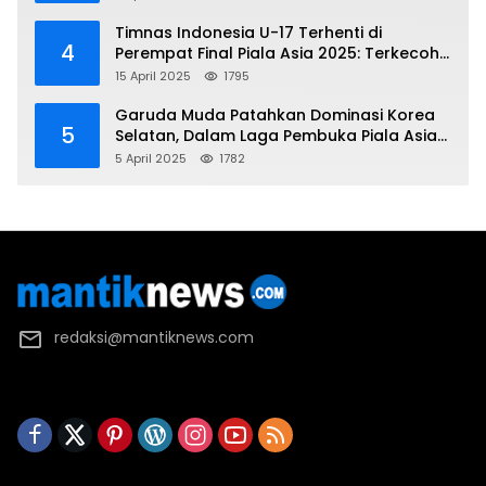
Piala Asia 2025
Timnas Indonesia U-17 Terhenti di
4
Perempat Final Piala Asia 2025: Terkecoh
Korea Utara
15 April 2025
1795
Garuda Muda Patahkan Dominasi Korea
5
Selatan, Dalam Laga Pembuka Piala Asia
2025 U-17
5 April 2025
1782
redaksi@mantiknews.com