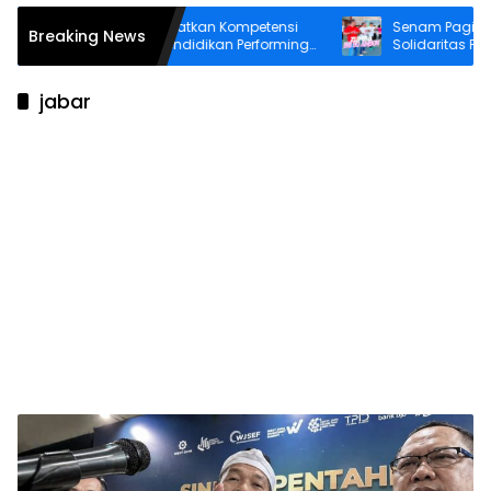
BRI BO Ambon Tingkatkan Kompetensi
Senam Pagi Perkua
Breaking News
Frontliner melalui Pendidikan Performing
Solidaritas Pekerj
CS dan Teller
jabar