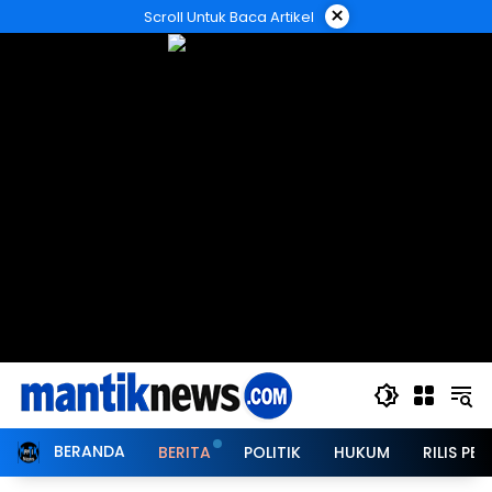
Langsung
×
Scroll Untuk Baca Artikel
ke
konten
BERANDA
BERITA
POLITIK
HUKUM
RILIS PER