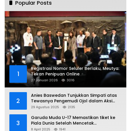
Popular Posts
Registrasi Nomor Seluler Berlaku, Meutya:
1
Tekan Penipuan Online
27 Januari 2026
3016
Anies Baswedan Tunjukkan Simpati atas
2
Tewasnya Pengemudi Ojol dalam Aksi
Demo
29 Agustus 2025
2135
Garuda Muda U-17 Memastikan tiket ke
3
Piala Dunia Setelah Mencetak
Kemenangan Gemilang atas Yaman 4-1 di
8 April 2025
1941