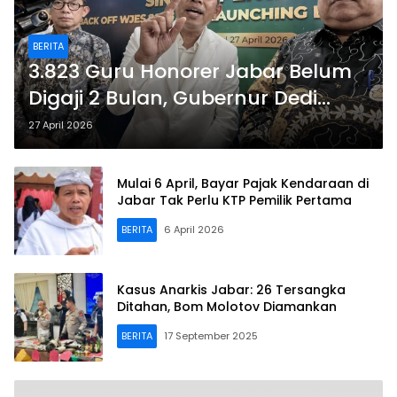
BERITA
3.823 Guru Honorer Jabar Belum
Digaji 2 Bulan, Gubernur Dedi
Mulyadi Minta Kepastian Aturan
27 April 2026
Menpan-RB
Mulai 6 April, Bayar Pajak Kendaraan di
Jabar Tak Perlu KTP Pemilik Pertama
BERITA
6 April 2026
Kasus Anarkis Jabar: 26 Tersangka
Ditahan, Bom Molotov Diamankan
BERITA
17 September 2025