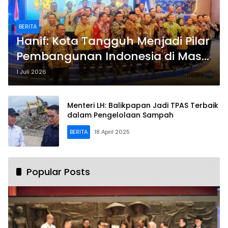
BERITA
Hanif: Kota Tangguh Menjadi Pilar
Pembangunan Indonesia di Masa
Depan
1 Juli 2026
Menteri LH: Balikpapan Jadi TPAS Terbaik
dalam Pengelolaan Sampah
BERITA
18 April 2025
Popular Posts