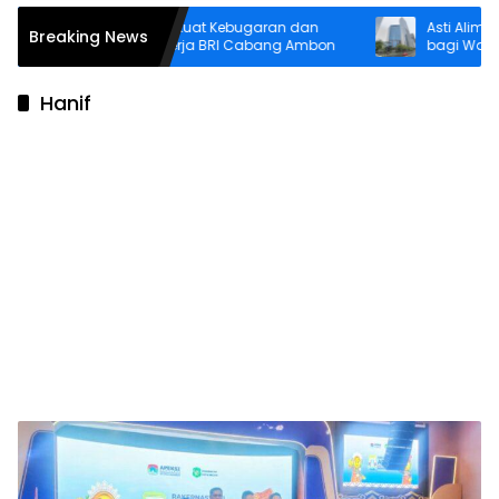
Senam Pagi Perkuat Kebugaran dan
Asti Alimin Had
Breaking News
Solidaritas Pekerja BRI Cabang Ambon
bagi Warga Pula
Inklusi hingga 
Hanif