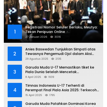
Registrasi Nomor Seluler Berlaku, Meutya:
1
Tekan Penipuan Online
27 Januari 2026
3016
Anies Baswedan Tunjukkan Simpati atas
2
Tewasnya Pengemudi Ojol dalam Aksi
Demo
29 Agustus 2025
2135
Garuda Muda U-17 Memastikan tiket ke
3
Piala Dunia Setelah Mencetak
Kemenangan Gemilang atas Yaman 4-1 di
8 April 2025
1939
Piala Asia 2025
Timnas Indonesia U-17 Terhenti di
4
Perempat Final Piala Asia 2025: Terkecoh
Korea Utara
15 April 2025
1795
Garuda Muda Patahkan Dominasi Korea