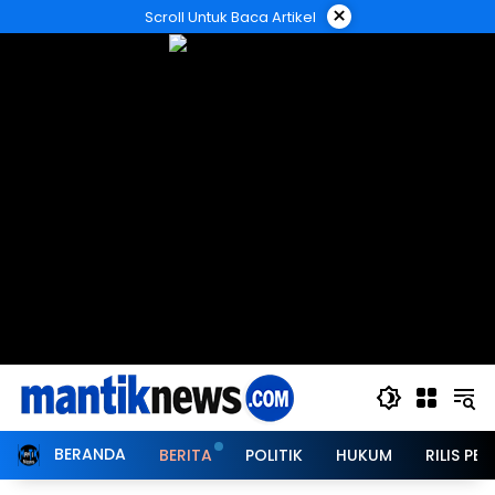
Langsung
×
Scroll Untuk Baca Artikel
ke
konten
BERANDA
BERITA
POLITIK
HUKUM
RILIS PER