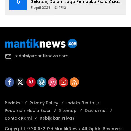
5
Selatan, Dalam Laga Pembuka Piala Asia
2025 U-17
5 April 2025
1782
redaksi@mantiknews.com
Redaksi
Privacy Policy
Indeks Berita
Pedoman Media Siber
Sitemap
Disclaimer
Kontak Kami
Kebijakan Privasi
Copyrght © 2018-2026 MantikNews. All Rights Reserved.