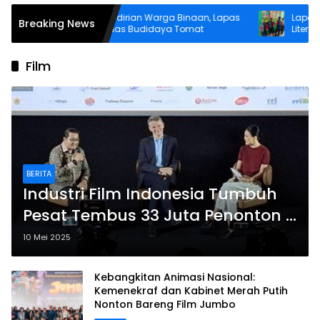
Bina Kemandirian Warga Binaan, Lapas
Lapas Waha
Breaking News
Wahai Perluas Budidaya Tomat
Literasi War
Perpustaka
Film
BERITA
Industri Film Indonesia Tumbuh
Pesat Tembus 33 Juta Penonton –
Naik 41% dibanding Tahun Lalu
10 Mei 2025
Kebangkitan Animasi Nasional:
Kemenekraf dan Kabinet Merah Putih
Nonton Bareng Film Jumbo