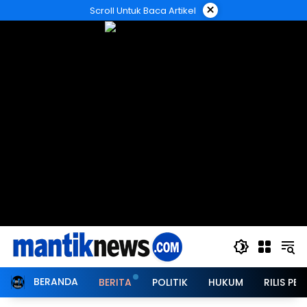
Langsung
×
Scroll Untuk Baca Artikel
ke
konten
BERANDA
BERITA
POLITIK
HUKUM
RILIS PER