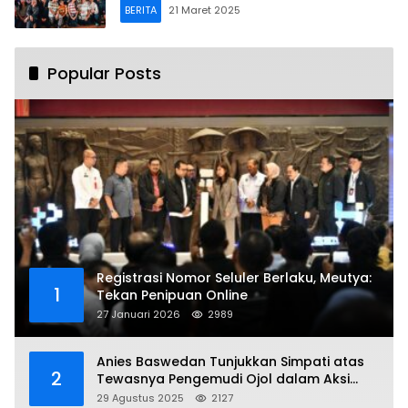
BERITA
21 Maret 2025
Popular Posts
Registrasi Nomor Seluler Berlaku, Meutya:
1
Tekan Penipuan Online
27 Januari 2026
2989
Anies Baswedan Tunjukkan Simpati atas
2
Tewasnya Pengemudi Ojol dalam Aksi
Demo
29 Agustus 2025
2127