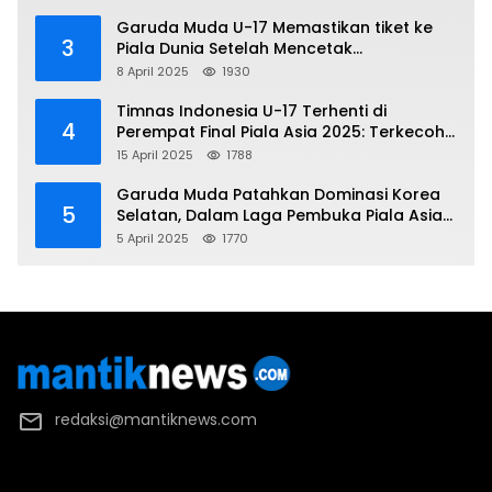
Garuda Muda U-17 Memastikan tiket ke
3
Piala Dunia Setelah Mencetak
Kemenangan Gemilang atas Yaman 4-1 di
8 April 2025
1930
Piala Asia 2025
Timnas Indonesia U-17 Terhenti di
4
Perempat Final Piala Asia 2025: Terkecoh
Korea Utara
15 April 2025
1788
Garuda Muda Patahkan Dominasi Korea
5
Selatan, Dalam Laga Pembuka Piala Asia
2025 U-17
5 April 2025
1770
redaksi@mantiknews.com