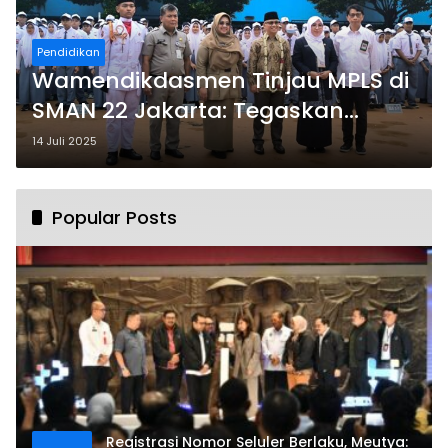
Pendidikan
Wamendikdasmen Tinjau MPLS di
SMAN 22 Jakarta: Tegaskan
Pentingnya Lingkungan Sekolah
14 Juli 2025
yang Ramah dan Edukatif
Popular Posts
Registrasi Nomor Seluler Berlaku, Meutya: