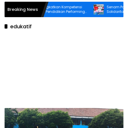
BRI BO Ambon Tingkatkan Kompetensi
Senam Pagi Perk
Breaking News
Frontliner melalui Pendidikan Performing
Solidaritas Peke
CS dan Teller
edukatif