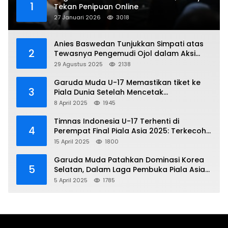
1
Tekan Penipuan Online
27 Januari 2026
3018
Anies Baswedan Tunjukkan Simpati atas
2
Tewasnya Pengemudi Ojol dalam Aksi
Demo
29 Agustus 2025
2138
Garuda Muda U-17 Memastikan tiket ke
3
Piala Dunia Setelah Mencetak
Kemenangan Gemilang atas Yaman 4-1 di
8 April 2025
1945
Piala Asia 2025
Timnas Indonesia U-17 Terhenti di
4
Perempat Final Piala Asia 2025: Terkecoh
Korea Utara
15 April 2025
1800
Garuda Muda Patahkan Dominasi Korea
5
Selatan, Dalam Laga Pembuka Piala Asia
2025 U-17
5 April 2025
1785