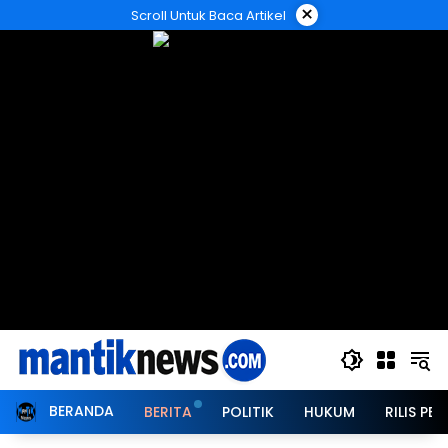
Langsung
×
Scroll Untuk Baca Artikel
ke
konten
BERANDA
BERITA
POLITIK
HUKUM
RILIS PER