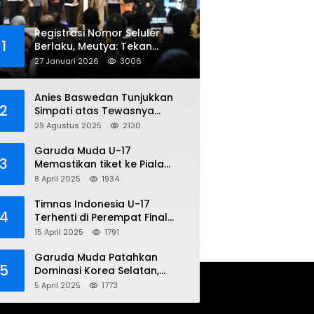
Registrasi Nomor Seluler
1
Berlaku, Meutya: Tekan
Penipuan Online
27 Januari 2026
3006
Anies Baswedan Tunjukkan
2
Simpati atas Tewasnya
Pengemudi Ojol dalam Aksi
29 Agustus 2025
2130
Demo
Garuda Muda U-17
3
Memastikan tiket ke Piala
Dunia Setelah Mencetak
8 April 2025
1934
Kemenangan Gemilang atas
Yaman 4-1 di Piala Asia 2025
Timnas Indonesia U-17
4
Terhenti di Perempat Final
Piala Asia 2025: Terkecoh
15 April 2025
1791
Korea Utara
Garuda Muda Patahkan
5
Dominasi Korea Selatan,
Dalam Laga Pembuka Piala
5 April 2025
1773
Asia 2025 U-17