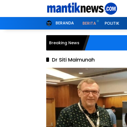
Langsung
ke
konten
BERANDA
BERITA
POLITIK
Breaking News
Dr Siti Maimunah