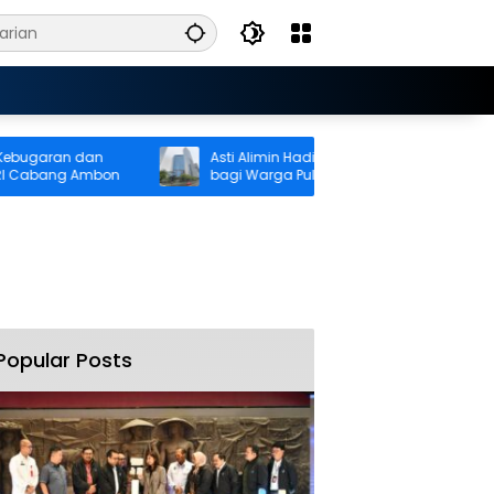
garan dan
Asti Alimin Hadirkan Akses Keuangan
Cabang Ambon
bagi Warga Pulau Kelang, BRI Dorong
Inklusi hingga Wilayah Kepulauan
Popular Posts